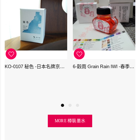
KO-0107 秘色 -日本名牌京の音樽裝鋼筆墨水 4573356130234 - 40ml
6-穀雨 Grain Rain IWI -春季-24節氣色澤鋼筆墨水
MORE 樽裝墨水