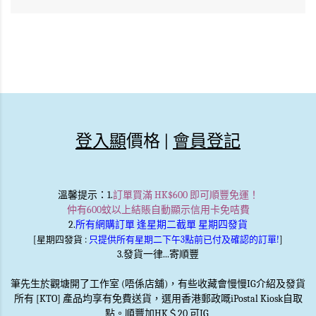
登入顯
價格 |
會員登記
溫馨提示
：1.
訂單買滿 HK$600 即可順豐免運！
仲有600蚊以上結賬自動顯示信用卡免咭費
2.
所有網購訂單 逢星期二截單 星期四發貨
[星期四發貨 :
只提供所有星期二下午3點前已付及確認的訂單!
]
3.發貨一律...寄順豐
筆先生於觀塘開了工作室 (唔係店舖)，有些收藏會慢慢IG介紹及發貨
所有 [KTO] 產品均享有免費送貨，選用香港郵政嘅iPostal Kiosk自取
點。順豐加HK＄20 可IG