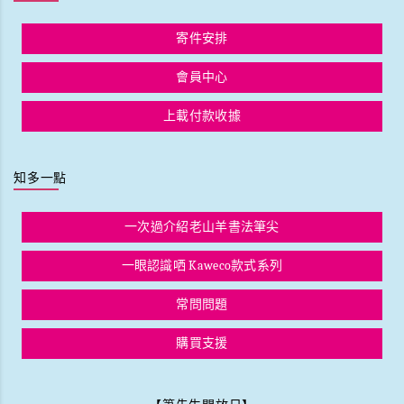
寄件安排
會員中心
上載付款收據
知多一點
一次過介紹老山羊書法筆尖
一眼認識哂 Kaweco款式系列
常問問題
購買支援
【筆先生開放日】