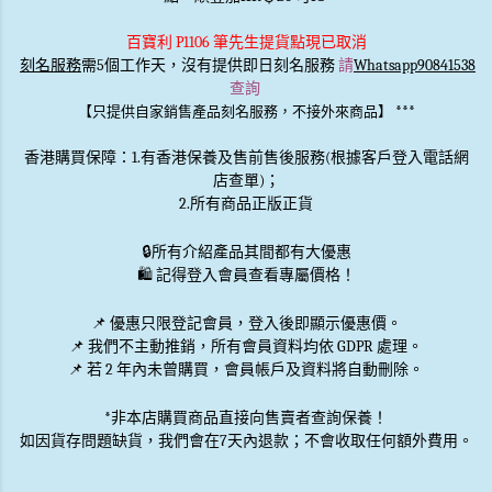
百寶利 P1106 筆先生提貨點現已取消
刻名服務
需5個工作天，沒有提供即日刻名服務
請
Whatsapp90841538
查詢
***
【只提供自家銷售產品刻名服務，不接外來商品】
香港購買保障：1.有香港保養及售前售後服務(根據客戶登入電話網
店查單)；
2.所有商品正版正貨
🔒
所有介紹產品其間都有大優惠
🛍️ 記得登入會員查看專屬價格！
📌 優惠
只限登記會員
，登入後即顯示優惠價。
📌
我們不主動推銷
，所有會員資料均依 GDPR 處理。
📌 若 2 年內未曾購買，會員帳戶及資料將自動刪除。
*非本店購買商品直接向售賣者查詢保養！
如因貨存問題缺貨，我們會在7天內退款；不會收取任何額外費用。