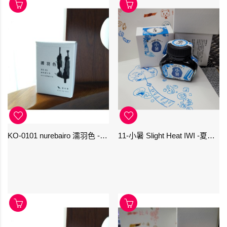
KO-0101 nurebairo 濡羽色 -日本名牌京の音樽裝鋼筆墨水40ml 4573356130012
11-小暑 Slight Heat IWI -夏季-24節氣色澤鋼筆墨水