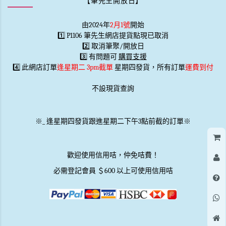
由2024年
2月1號
開始
1️⃣ P1106 筆先生網店提貨點現已取消
2️⃣ 取消筆聚/開放日
3️⃣ 有問題可
購買支援
4️⃣ 此網店訂單
逢星期二 3pm截單
星期四發貨，所有訂單
運費到付
不設現貨查詢
※
_
逢星期四發貨跟進星期二下午3點前截的訂單※
歡迎使用信用咭，仲免咭費！
必需登記會員 ＄600 以上可使用信用咭