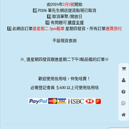
由2024年
2月1號
開始
1️⃣ P1106 筆先生網店提貨點現已取消
2️⃣ 取消筆聚/開放日
3️⃣ 有問題可
購買支援
4️⃣ 此網店訂單
逢星期二 3pm截單
星期四發貨，所有訂單
運費到付
不設現貨查詢
※
_
逢星期四發貨跟進星期二下午3點前截的訂單※
歡迎使用信用咭，仲免咭費！
必需登記會員 ＄600 以上可使用信用咭