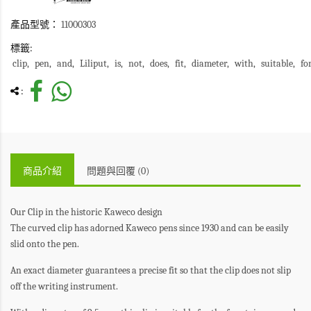
產品型號：
11000303
標籤:
clip
pen
and
Liliput
is
not
does
fit
diameter
with
suitable
fo
:
商品介紹
問題與回覆 (0)
Our Clip in the historic Kaweco design
The curved clip has adorned Kaweco pens since 1930 and can be easily
slid onto the pen.
An exact diameter guarantees a precise fit so that the clip does not slip
off the writing instrument.