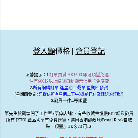
登入顯
價格 |
會員登記
溫馨提示
：1.
訂單買滿 HK$600 即可順豐免運！
仲有600蚊以上結賬自動顯示信用卡免咭費
2.
所有網購訂單 逢星期二截單 星期四發貨
[星期四發貨 :
只提供所有星期二下午3點前已付及確認的訂單!
]
3.發貨一律...寄順豐
筆先生於觀塘開了工作室 (唔係店舖)，有些收藏會慢慢IG介紹及發貨
所有 [KTO] 產品均享有免費送貨，選用香港郵政嘅iPostal Kiosk自取
點。順豐加HK＄20 可IG