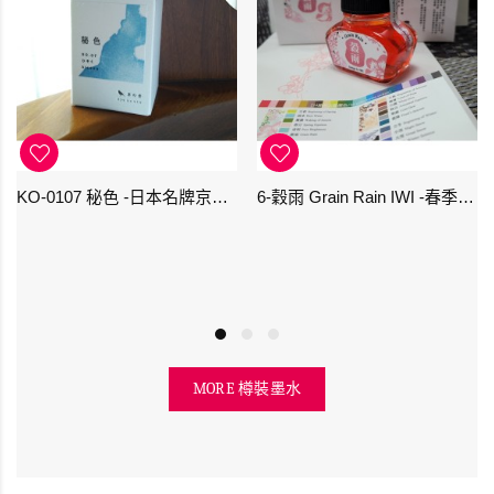
KO-0107 秘色 -日本名牌京の音樽裝鋼筆墨水 4573356130234 - 40ml
6-穀雨 Grain Rain IWI -春季-24節氣色澤鋼筆墨水
MORE 樽裝墨水