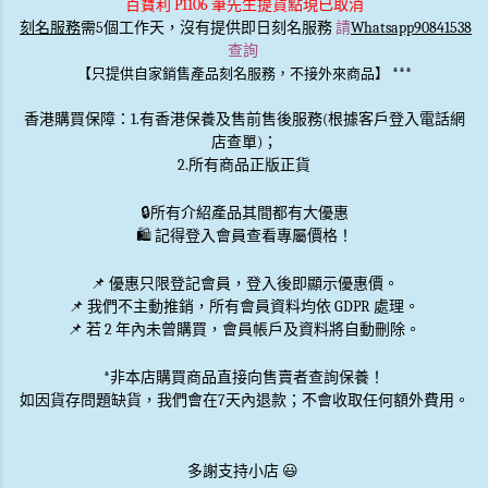
百寶利 P1106 筆先生提貨點現已取消
刻名服務
需5個工作天，沒有提供即日刻名服務
請
Whatsapp90841538
查詢
***
【只提供自家銷售產品刻名服務，不接外來商品】
香港購買保障：1.有香港保養及售前售後服務(根據客戶登入電話網
店查單)；
2.所有商品正版正貨
🔒
所有介紹產品其間都有大優惠
🛍️ 記得登入會員查看專屬價格！
📌 優惠
只限登記會員
，登入後即顯示優惠價。
📌
我們不主動推銷
，所有會員資料均依 GDPR 處理。
📌 若 2 年內未曾購買，會員帳戶及資料將自動刪除。
*非本店購買商品直接向售賣者查詢保養！
如因貨存問題缺貨，我們會在7天內退款；不會收取任何額外費用。
多謝支持小店 😃