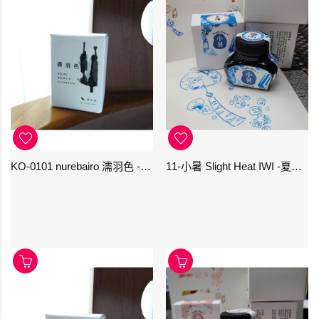
KO-0101 nurebairo 濡羽色 -日本名牌京の音樽裝鋼筆墨水40ml 4573356130012
11-小暑 Slight Heat IWI -夏季-24節氣色澤鋼筆墨水