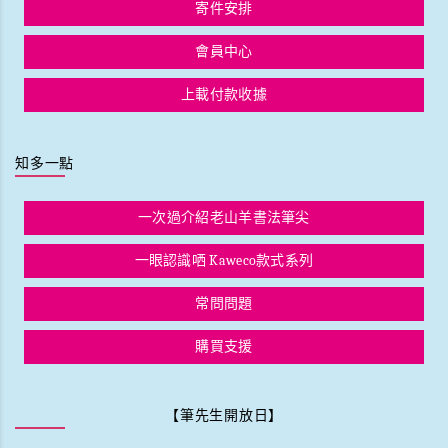
寄件安排
會員中心
上載付款收據
知多一點
一次過介紹老山羊書法筆尖
一眼認識哂 Kaweco款式系列
常問問題
購買支援
【筆先生開放日】