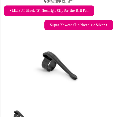
多謝多謝支持小店!
LILIPUT Black "S" Nostalgic Clip for the Ball Pen
Supra Kaweco Clip Nostalgic Silver