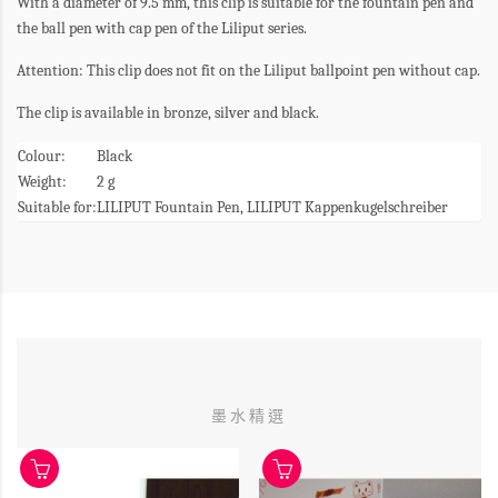
With a diameter of 9.5 mm, this clip is suitable for the fountain pen and
the ball pen with cap pen of the Liliput series.
Attention: This clip does not fit on the Liliput ballpoint pen without cap.
The clip is available in bronze, silver and black.
Colour:
Black
Weight:
2 g
Suitable for:
LILIPUT Fountain Pen, LILIPUT Kappenkugelschreiber
墨水精選