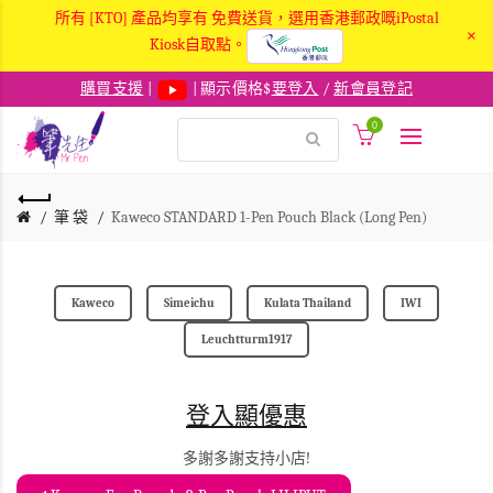
所有 [KTO] 產品均享有 免費送貨，選用香港郵政嘅iPostal
×
Kiosk自取點。
購買支援
|
| 顯示價格$
要登入
/
新會員登記
0
筆 袋
Kaweco STANDARD 1-Pen Pouch Black (Long Pen)
Kaweco
Simeichu
Kulata Thailand
IWI
Leuchtturm1917
登入顯優惠
多謝多謝支持小店!