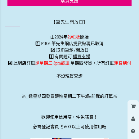
購買支援
【筆先生開放日】
由2024年
2月1號
開始
1️⃣ P1106 筆先生網店提貨點現已取消
2️⃣ 取消筆聚/開放日
3️⃣ 有問題可
購買支援
4️⃣ 此網店訂單
逢星期二 3pm截單
星期四發貨，所有訂單
運費到付
不設現貨查詢
※
_
逢星期四發貨跟進星期二下午3點前截的訂單※
歡迎使用信用咭，仲免咭費！
必需登記會員 ＄600 以上可使用信用咭