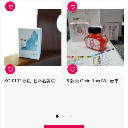
KO-0107 秘色 -日本名牌京の音樽裝鋼筆墨水 4573356130234 - 40ml
6-穀雨 Grain Rain IWI -春季-24節氣色澤鋼筆墨水