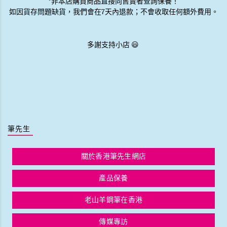
*非本店購買商品直接向售賣者查詢保養！
如因貨存問題缺貨，我們會在7天內退款；不會收取任何額外費用。
多謝支持小店 😃
筆先生
關於香港筆先生網店
產品保養
老山羊鋼筆在香港
傳媒專訪