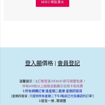
MORE 樽裝墨水
登入顯
價格 |
會員登記
溫馨提示
：1.
訂單買滿 HK$600 即可順豐免運！
仲有600蚊以上結賬自動顯示信用卡免咭費
2.
所有網購訂單 逢星期二截單 星期四發貨
[星期四發貨 :
只提供所有星期二下午3點前已付及確認的訂單!
]
3.發貨一律...寄順豐