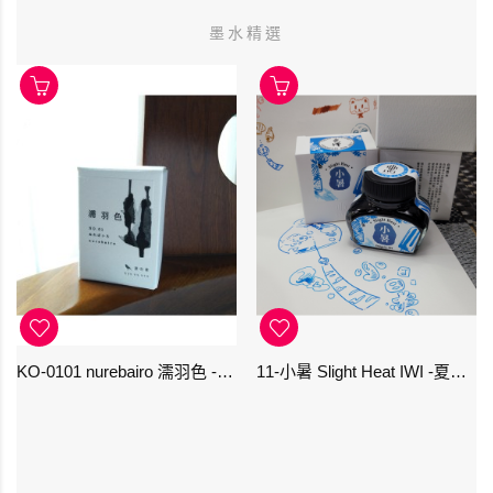
墨水精選
KO-0101 nurebairo 濡羽色 -日本名牌京の音樽裝鋼筆墨水40ml 4573356130012
11-小暑 Slight Heat IWI -夏季-24節氣色澤鋼筆墨水