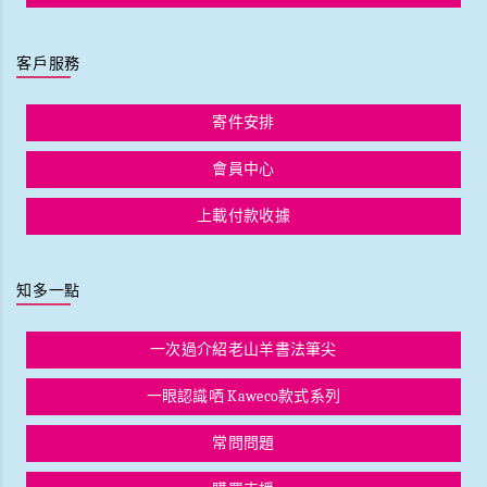
客戶服務
寄件安排
會員中心
上載付款收據
知多一點
一次過介紹老山羊書法筆尖
一眼認識哂 Kaweco款式系列
常問問題