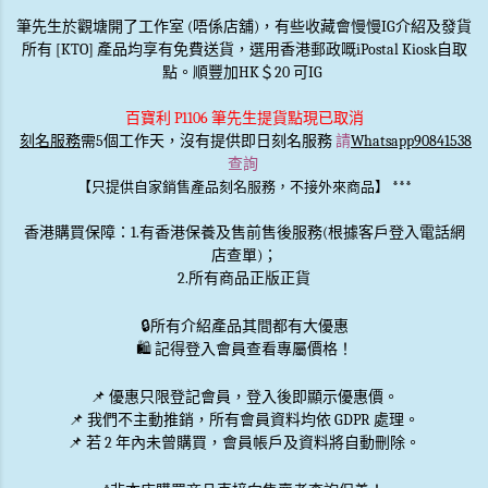
筆先生於觀塘開了工作室 (唔係店舖)，有些收藏會慢慢IG介紹及發貨
所有 [KTO] 產品均享有免費送貨，選用香港郵政嘅iPostal Kiosk自取
點。順豐加HK＄20 可IG
百寶利 P1106 筆先生提貨點現已取消
刻名服務
需5個工作天，沒有提供即日刻名服務
請
Whatsapp90841538
查詢
***
【只提供自家銷售產品刻名服務，不接外來商品】
香港購買保障：1.有香港保養及售前售後服務(根據客戶登入電話網
店查單)；
2.所有商品正版正貨
🔒
所有介紹產品其間都有大優惠
🛍️ 記得登入會員查看專屬價格！
📌 優惠
只限登記會員
，登入後即顯示優惠價。
📌
我們不主動推銷
，所有會員資料均依 GDPR 處理。
📌 若 2 年內未曾購買，會員帳戶及資料將自動刪除。