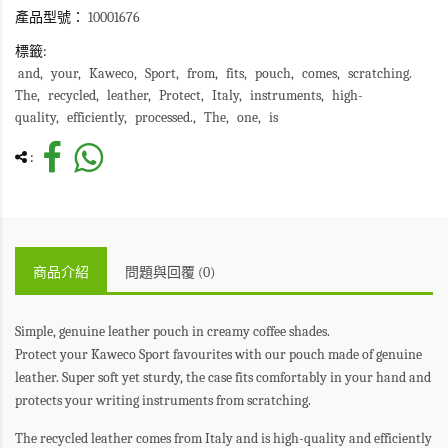
產品型號：
10001676
標籤:
and
your
Kaweco
Sport
from
fits
pouch
comes
scratching.
The
recycled
leather
Protect
Italy
instruments
high-
quality
efficiently
processed.
The
one
is
:
商品介紹
問題與回覆 (0)
Simple, genuine leather pouch in creamy coffee shades.
Protect your Kaweco Sport favourites with our pouch made of genuine
leather. Super soft yet sturdy, the case fits comfortably in your hand and
protects your writing instruments from scratching.
The recycled leather comes from Italy and is high-quality and efficiently