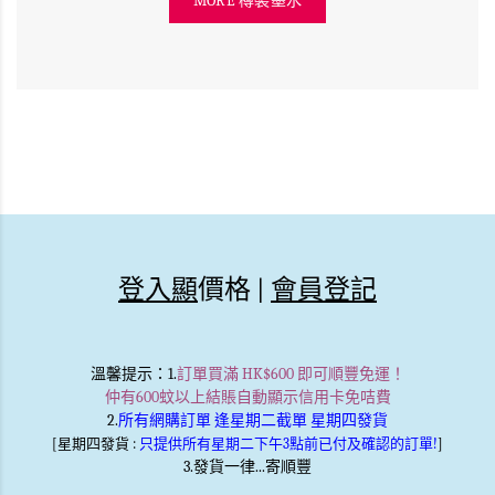
MORE 樽裝墨水
登入顯
價格 |
會員登記
溫馨提示
：1.
訂單買滿 HK$600 即可順豐免運！
仲有600蚊以上結賬自動顯示信用卡免咭費
2.
所有網購訂單 逢星期二截單 星期四發貨
[星期四發貨 :
只提供所有星期二下午3點前已付及確認的訂單!
]
3.發貨一律...寄順豐