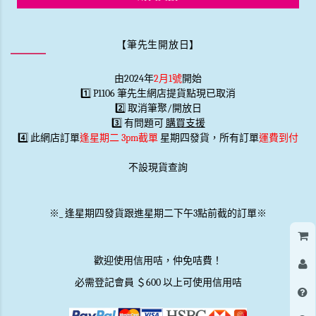
【筆先生開放日】
由2024年
2月1號
開始
1️⃣ P1106 筆先生網店提貨點現已取消
2️⃣ 取消筆聚/開放日
3️⃣ 有問題可
購買支援
4️⃣ 此網店訂單
逢星期二 3pm截單
星期四發貨，所有訂單
運費到付
不設現貨查詢
※
_
逢星期四發貨跟進星期二下午3點前截的訂單※
歡迎使用信用咭，仲免咭費！
必需登記會員 ＄600 以上可使用信用咭