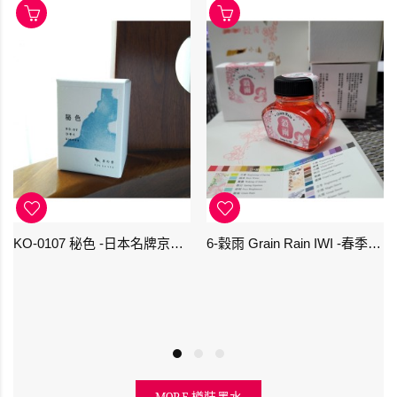
KO-0107 秘色 -日本名牌京の音樽裝鋼筆墨水 4573356130234 - 40ml
6-穀雨 Grain Rain IWI -春季-24節氣色澤鋼筆墨水