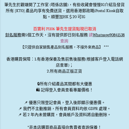
筆先生於觀塘開了工作室 (唔係店舖)，有些收藏會慢慢IG介紹及發貨
所有 [KTO] 產品均享有免費送貨，選用香港郵政嘅iPostal Kiosk自取
點。順豐加HK＄20 可IG
百寶利 P1106 筆先生提貨點現已取消
刻名服務
需5個工作天，沒有提供即日刻名服務
請
Whatsapp90841538
查詢
***
【只提供自家銷售產品刻名服務，不接外來商品】
香港購買保障：1.有香港保養及售前售後服務(根據客戶登入電話網
店查單)；
2.所有商品正版正貨
🔒
所有介紹產品其間都有大優惠
🛍️ 記得登入會員查看專屬價格！
📌 優惠
只限登記會員
，登入後即顯示優惠價。
📌
我們不主動推銷
，所有會員資料均依 GDPR 處理。
📌 若 2 年內未曾購買，會員帳戶及資料將自動刪除。
*非本店購買商品直接向售賣者查詢保養！