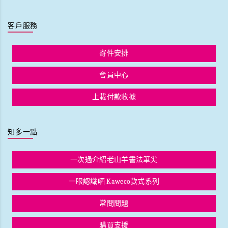
客戶服務
寄件安排
會員中心
上載付款收據
知多一點
一次過介紹老山羊書法筆尖
一眼認識哂 Kaweco款式系列
常問問題
購買支援