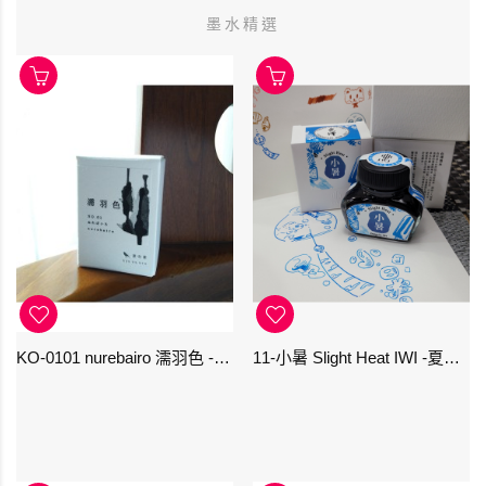
墨水精選
KO-0101 nurebairo 濡羽色 -日本名牌京の音樽裝鋼筆墨水40ml 4573356130012
11-小暑 Slight Heat IWI -夏季-24節氣色澤鋼筆墨水