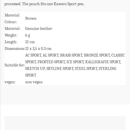
processed. The pouch fits one Kaweco Sport pen.
Material
Brown
Colour:
Material:
Genuine leather
Weight:
6 g
Length:
12 cm
Dimensions:
12 x 3,5 x 0.3 cm
AC SPORT, AL SPORT, BRASS SPORT, BRONZE SPORT, CLASSIC
SPORT, FROSTED SPORT, ICE SPORT, KALLIGRAFIE SPORT,
Suitable for:
SKETCH UP, SKYLINE SPORT, STEEL SPORT, STERLING
SPORT
vegan:
non vegan