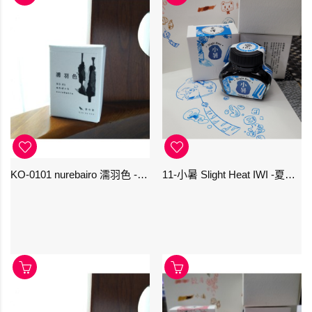
KO-0101 nurebairo 濡羽色 -日本名牌京の音樽裝鋼筆墨水40ml 4573356130012
11-小暑 Slight Heat IWI -夏季-24節氣色澤鋼筆墨水