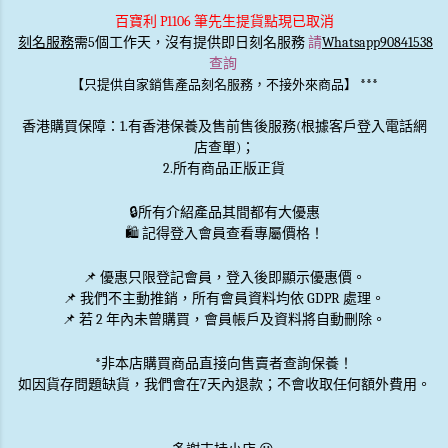
百寶利 P1106 筆先生提貨點現已取消
刻名服務
需5個工作天，沒有提供即日刻名服務
請
Whatsapp90841538
查詢
***
【只提供自家銷售產品刻名服務，不接外來商品】
香港購買保障：1.有香港保養及售前售後服務(根據客戶登入電話網
店查單)；
2.所有商品正版正貨
🔒
所有介紹產品其間都有大優惠
🛍️ 記得登入會員查看專屬價格！
📌 優惠
只限登記會員
，登入後即顯示優惠價。
📌
我們不主動推銷
，所有會員資料均依 GDPR 處理。
📌 若 2 年內未曾購買，會員帳戶及資料將自動刪除。
*非本店購買商品直接向售賣者查詢保養！
如因貨存問題缺貨，我們會在7天內退款；不會收取任何額外費用。