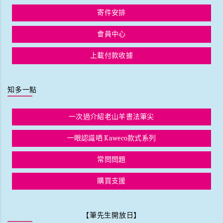
寄件安排
會員中心
上載付款收據
知多一點
一次過介紹老山羊書法筆尖
一眼認識哂 Kaweco款式系列
常問問題
購買支援
【筆先生開放日】