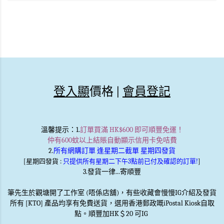
登入顯
價格 |
會員登記
溫馨提示
：1.
訂單買滿 HK$600 即可順豐免運！
仲有600蚊以上結賬自動顯示信用卡免咭費
2.
所有網購訂單 逢星期二截單 星期四發貨
[星期四發貨 :
只提供所有星期二下午3點前已付及確認的訂單!
]
3.發貨一律...寄順豐
筆先生於觀塘開了工作室 (唔係店舖)，有些收藏會慢慢IG介紹及發貨
所有 [KTO] 產品均享有免費送貨，選用香港郵政嘅iPostal Kiosk自取
點。順豐加HK＄20 可IG