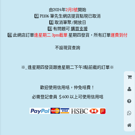
由2024年
2月1號
開始
1️⃣ P1106 筆先生網店提貨點現已取消
2️⃣ 取消筆聚/開放日
3️⃣ 有問題可
購買支援
4️⃣ 此網店訂單
逢星期二 3pm截單
星期四發貨，所有訂單
運費到付
不設現貨查詢
※
_
逢星期四發貨跟進星期二下午3點前截的訂單※
歡迎使用信用咭，仲免咭費！
必需登記會員 ＄600 以上可使用信用咭