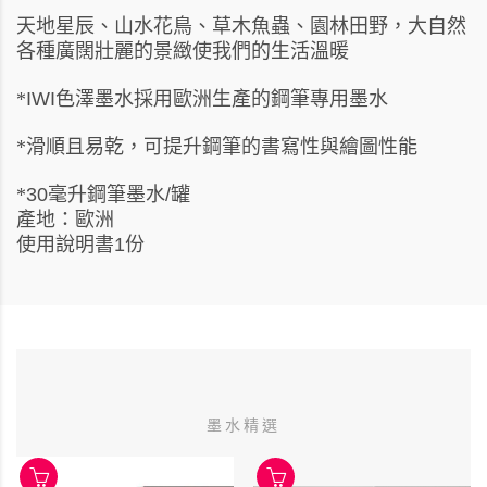
天地星辰、山水花鳥、草木魚蟲、園林田野，大自然
各種廣闊壯麗的景緻使我們的生活溫暖
色澤墨水採用歐洲生產的鋼筆專用墨水
*
IWI
滑順且易乾，可提升鋼筆的書寫性與繪圖性能
*
毫升鋼筆墨水
罐
*
30
/
產地：歐洲
使用說明書
份
1
墨水精選