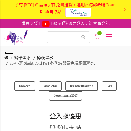
所有 [KTO] 產品均享有 免費送貨，選用香港郵政嘅iPostal
×
Kiosk自取點。
購買支援
|
| 顯示價格$
要登入
/
新會員登記
0
鋼筆墨水
樽裝墨水
23-小寒 Slight Cold IWI 冬季24節氣色澤鋼筆墨水
Kaweco
Simeichu
Kulata Thailand
IWI
Leuchtturm1917
登入顯優惠
多謝多謝支持小店!