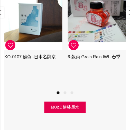
KO-0107 秘色 -日本名牌京の音樽裝鋼筆墨水 4573356130234 - 40ml
6-穀雨 Grain Rain IWI -春季-24節氣色澤鋼筆墨水
MORE 樽裝墨水