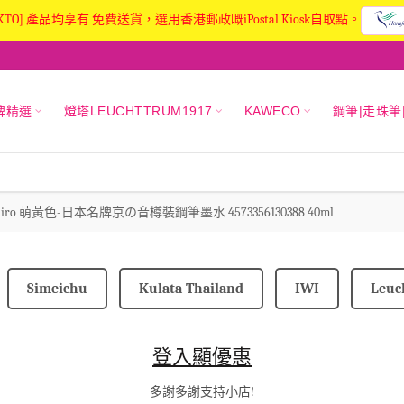
KTO] 產品均享有 免費送貨，選用香港郵政嘅iPostal Kiosk自取點。
牌精選
燈塔LEUCHTTRUM1917
KAWECO
鋼筆|走珠筆
oegiiro 萌黃色-日本名牌京の音樽裝鋼筆墨水 4573356130388 40ml
Simeichu
Kulata Thailand
IWI
Leuc
登入顯優惠
多謝多謝支持小店!