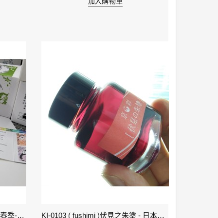
加入購物車
1-立春 Beginning of Spring IWI -春季-24節氣色澤鋼筆墨水
KI-0103 ( fushimi )伏見之朱塗 - 日本名牌京彩樽裝鋼筆墨水40ml