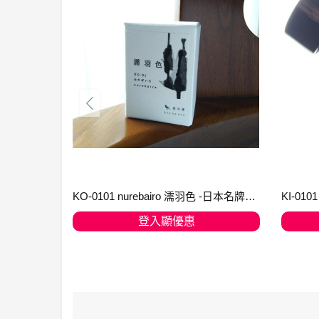
KI-0105 ( keage )蹴上之櫻襲 - 日本名牌京彩樽裝鋼筆墨水40ml
KO-0101 nurebairo 濡羽色 -日本名牌京の音樽裝鋼筆墨水40ml 4573356130012
登入顯優惠
加入購物車