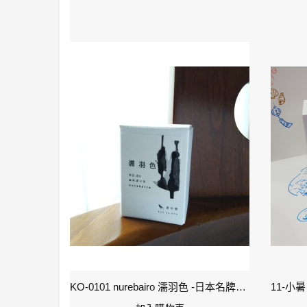
2-雨水 Rain Water - IWI 24節氣色澤鋼筆墨水-春季
KO-0101 nurebairo 濡羽色 -日本名牌京の音樽裝鋼筆墨水40ml 4573356130012