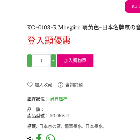
KO-
KO-0108-R Moegiiro 萌黃色-日本名牌京の音
登入顯優惠
加入購物車
-
+
加入收藏
咨詢問題
庫存狀況：
尚有庫存
品 牌：
產品型號：
KO-0108-R
標籤:
日本京の音
鋼筆墨水
日本墨水
: