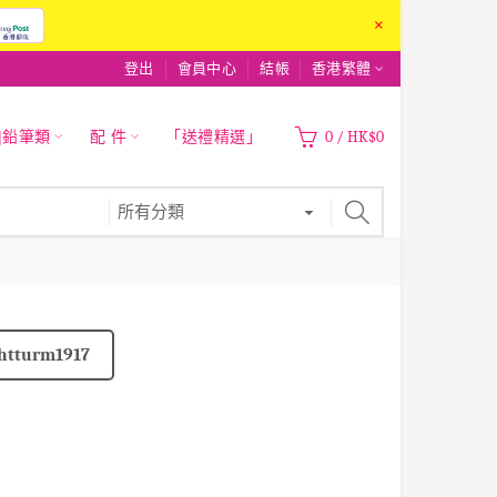
×
登出
會員中心
結帳
香港繁體
|鉛筆類
配 件
「送禮精選」
0
/
HK$0
htturm1917