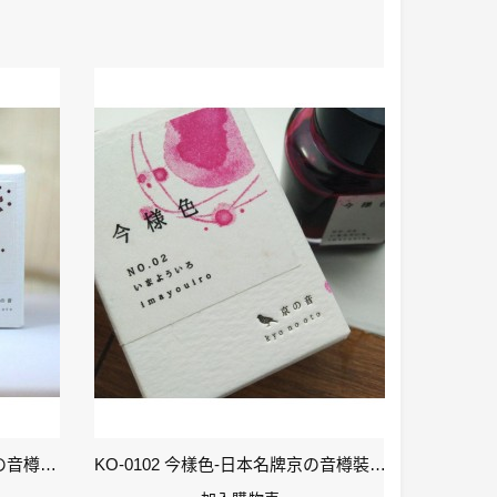
KO-0106 小豆色 – 日本名牌京の音樽裝鋼筆墨水40ml 4573356130159
KO-0102 今樣色-日本名牌京の音樽裝鋼筆墨水40ml 4573356130029