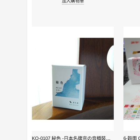
加入購物車
KI-0105 ( keage )蹴上之櫻襲 - 日本名牌京彩樽裝鋼筆墨水40ml
KO-0107 秘色 -日本名牌京の音樽裝鋼筆墨水 4573356130234 - 40ml