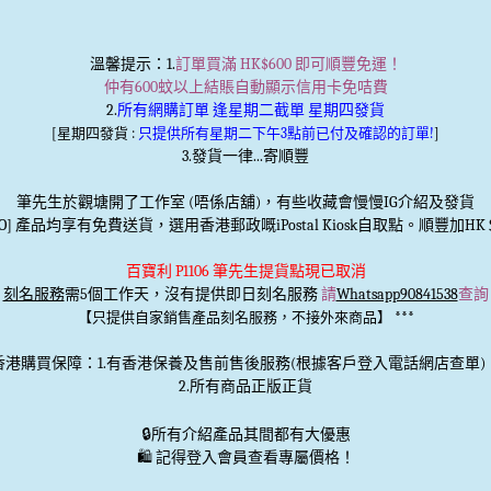
溫馨提示
：1.
訂單買滿 HK$600 即可順豐免運！
仲有600蚊以上結賬自動顯示信用卡免咭費
2.
所有網購訂單 逢星期二截單 星期四發貨
[星期四發貨 :
只提供所有星期二下午3點前已付及確認的訂單!
]
3.發貨一律...寄順豐
筆先生於觀塘開了工作室 (唔係店舖)，有些收藏會慢慢IG介紹及發貨
TO] 產品均享有免費送貨，選用香港郵政嘅iPostal Kiosk自取點。順豐加HK＄
百寶利 P1106 筆先生提貨點現已取消
刻名服務
需5個工作天，沒有提供即日刻名服務
請
Whatsapp90841538
查詢
***
【只提供自家銷售產品刻名服務，不接外來商品】
香港購買保障：1.有香港保養及售前售後服務(根據客戶登入電話網店查單)
2.所有商品正版正貨
🔒
所有介紹產品其間都有大優惠
🛍️ 記得登入會員查看專屬價格！