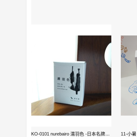
2-雨水 Rain Water - IWI 24節氣色澤鋼筆墨水-春季
KO-0101 nurebairo 濡羽色 -日本名牌京の音樽裝鋼筆墨水40ml 4573356130012