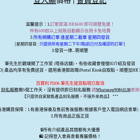
登入顯
價格 |
會員登記
溫馨提示
：1.
訂單買滿 HK$600 即可順豐免運！
仲有600蚊以上結賬自動顯示信用卡免咭費
2.
所有網購訂單 逢星期二截單 星期四發貨
[星期四發貨 :
只提供所有星期二下午3點前已付及確認的訂單!
]
3.發貨一律...寄順豐
筆先生於觀塘開了工作室 (唔係店舖)，有些收藏會慢慢IG介紹及發貨
TO] 產品均享有免費送貨，選用香港郵政嘅iPostal Kiosk自取點。順豐加HK＄
百寶利 P1106 筆先生提貨點現已取消
刻名服務
需5個工作天，沒有提供即日刻名服務
請
Whatsapp90841538
查詢
***
【只提供自家銷售產品刻名服務，不接外來商品】
香港購買保障：1.有香港保養及售前售後服務(根據客戶登入電話網店查單)
2.所有商品正版正貨
🔒
所有介紹產品其間都有大優惠
🛍️ 記得登入會員查看專屬價格！