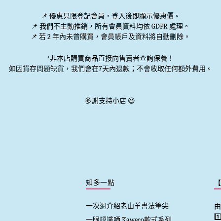
📌 優惠
只限登記會員
，登入後即顯示優惠價。
📌
我們不主動推銷
，所有會員資料均依 GDPR 處理。
📌 若 2 年內未曾購買，會員帳戶及資料將自動刪除。
*非本店購買商品直接向售賣者查詢保養！
如因貨存問題缺貨，我們會在7天內退款；不會收取任何額外費用。
多謝支持小店 😃
知多一點
一次過介紹老山羊書法筆尖
由
1
一眼認識哂 Kaweco款式系列