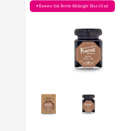
Kaweco Ink Bottle Midnight Blue 50 ml