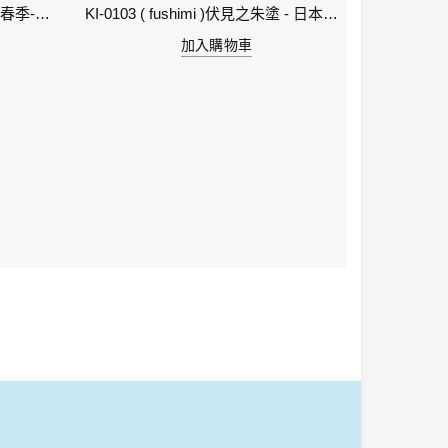
1-立春 Beginning of Spring IWI -春季-24節氣色澤鋼筆墨水
KI-0103 ( fushimi )伏見之朱塗 - 日本名牌京彩樽裝鋼筆墨水40ml
加入購物車