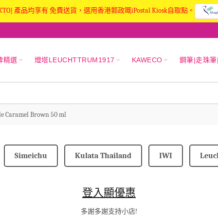
KTO] 產品均享有 免費送貨，選用香港郵政嘅iPostal Kiosk自取點。
牌精選
燈塔LEUCHTTRUM1917
KAWECO
鋼筆|走珠筆
le Caramel Brown 50 ml
Simeichu
Kulata Thailand
IWI
Leuc
登入顯優惠
多謝多謝支持小店!