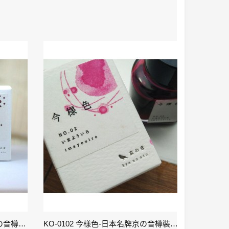
KO-0106 小豆色 – 日本名牌京の音樽裝鋼筆墨水40ml 4573356130159
KO-0102 今樣色-日本名牌京の音樽裝鋼筆墨水40ml 4573356130029