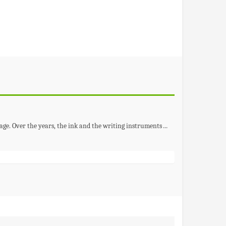
stage. Over the years, the ink and the writing instruments
...