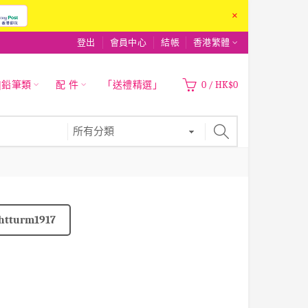
×
登出
會員中心
結帳
香港繁體
|鉛筆類
配 件
「送禮精選」
0
/
HK$0
htturm1917