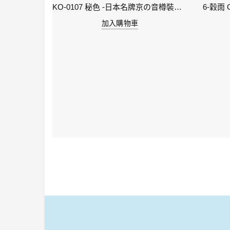
KI-0105 ( keage )蹴上之櫻襲 - 日本名牌京彩樽裝鋼筆墨水40ml
KO-0107 秘色 -日本名牌京の音樽裝鋼筆墨水 4573356130234 - 40ml
加入購物車