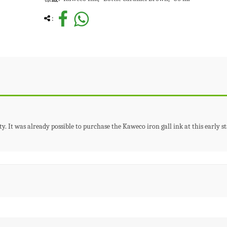
:
ty. It was already possible to purchase the Kaweco iron gall ink at this early 