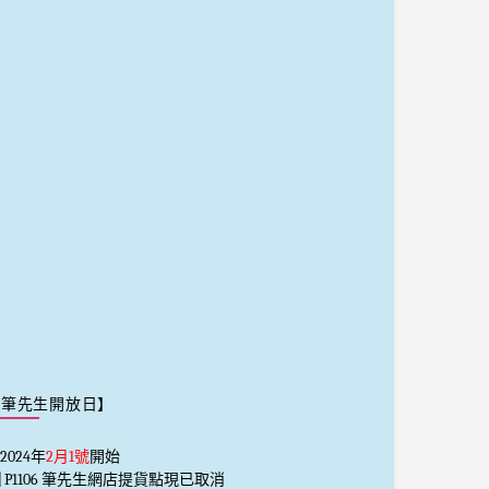
【筆先生開放日】
2024年
2月1號
開始
️⃣ P1106 筆先生網店提貨點現已取消