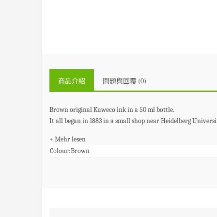
商品介紹
問題與回覆 (0)
Brown original Kaweco ink in a 50 ml bottle.
It all began in 1883 in a small shop near Heidelberg Universi
+ Mehr lesen
Colour:
Brown