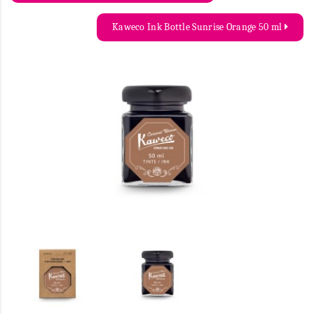
Kaweco Ink Bottle Sunrise Orange 50 ml