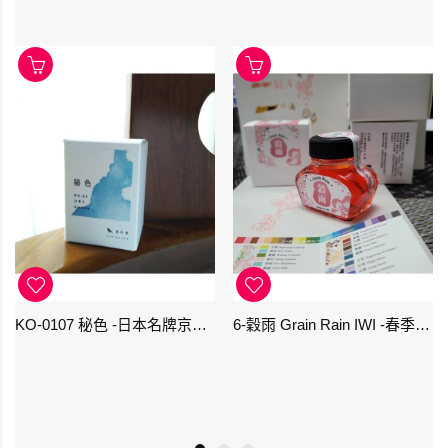
KO-0107 秘色 -日本名牌京の音樽裝鋼筆墨水 4573356130234 - 40ml
6-穀雨 Grain Rain IWI -春季-24節氣色澤鋼筆墨水