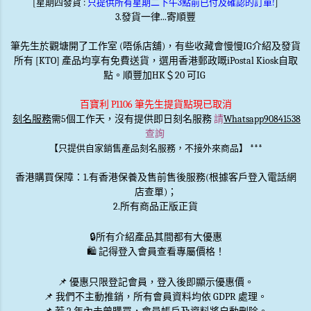
[星期四發貨 :
只提供所有星期二下午3點前已付及確認的訂單!
]
3.發貨一律...寄順豐
筆先生於觀塘開了工作室 (唔係店舖)，有些收藏會慢慢IG介紹及發貨
所有 [KTO] 產品均享有免費送貨，選用香港郵政嘅iPostal Kiosk自取
點。順豐加HK＄20 可IG
百寶利 P1106 筆先生提貨點現已取消
刻名服務
需5個工作天，沒有提供即日刻名服務
請
Whatsapp90841538
查詢
***
【只提供自家銷售產品刻名服務，不接外來商品】
香港購買保障：1.有香港保養及售前售後服務(根據客戶登入電話網
店查單)；
2.所有商品正版正貨
🔒
所有介紹產品其間都有大優惠
🛍️ 記得登入會員查看專屬價格！
📌 優惠
只限登記會員
，登入後即顯示優惠價。
📌
我們不主動推銷
，所有會員資料均依 GDPR 處理。