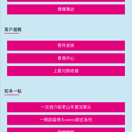
傳媒專訪
客戶服務
寄件安排
會員中心
上載付款收據
知多一點
一次過介紹老山羊書法筆尖
一眼認識哂 Kaweco款式系列