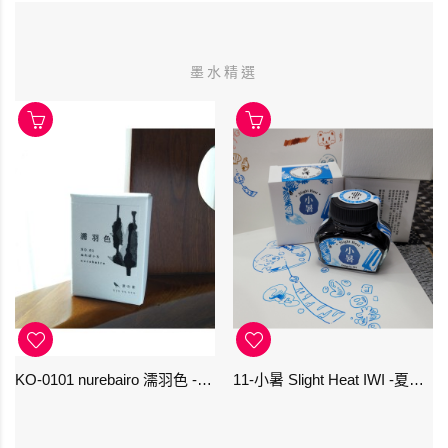
墨水精選
KO-0101 nurebairo 濡羽色 -日本名牌京の音樽裝鋼筆墨水40ml 4573356130012
11-小暑 Slight Heat IWI -夏季-24節氣色澤鋼筆墨水