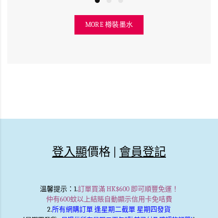
MORE 樽裝墨水
登入顯
價格 |
會員登記
溫馨提示
：1.
訂單買滿 HK$600 即可順豐免運！
仲有600蚊以上結賬自動顯示信用卡免咭費
2.
所有網購訂單 逢星期二截單 星期四發貨