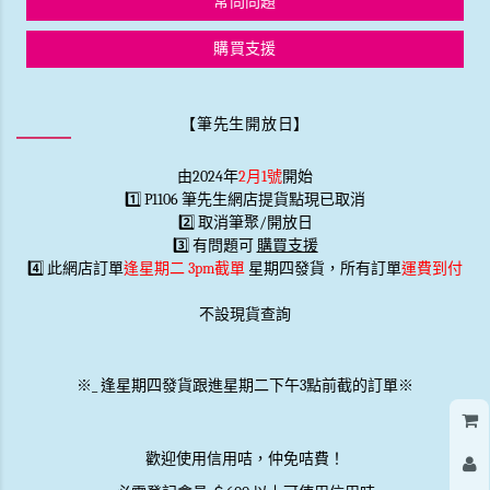
常問問題
購買支援
【筆先生開放日】
由2024年
2月1號
開始
1️⃣ P1106 筆先生網店提貨點現已取消
2️⃣ 取消筆聚/開放日
3️⃣ 有問題可
購買支援
4️⃣ 此網店訂單
逢星期二 3pm截單
星期四發貨，所有訂單
運費到付
不設現貨查詢
※
_
逢星期四發貨跟進星期二下午3點前截的訂單※
歡迎使用信用咭，仲免咭費！