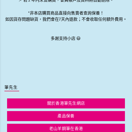
📌 若 2 年內未曾購買，會員帳戶及資料將自動刪除。
*非本店購買商品直接向售賣者查詢保養！
如因貨存問題缺貨，我們會在7天內退款；不會收取任何額外費用。
多謝支持小店 😃
筆先生
關於香港筆先生網店
產品保養
老山羊鋼筆在香港