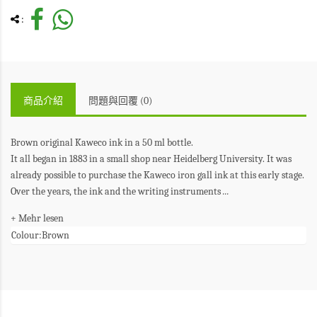
:
商品介紹
問題與回覆 (0)
Brown original Kaweco ink in a 50 ml bottle.
It all began in 1883 in a small shop near Heidelberg University. It was
already possible to purchase the Kaweco iron gall ink at this early stage.
Over the years, the ink and the writing instruments
...
+ Mehr lesen
Colour:
Brown