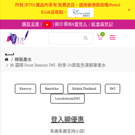
所有 [KTO] 產品均享有 免費送貨，選用香港郵政嘅iPostal
×
Kiosk自取點。
購買支援
|
| 顯示價格$
要登入
/
新會員登記
0
樽裝墨水
18-霜降 Frost Descent IWI -秋季-24節氣色澤鋼筆墨水
Kaweco
Simeichu
Kulata Thailand
IWI
Leuchtturm1917
登入顯優惠
多謝多謝支持小店!