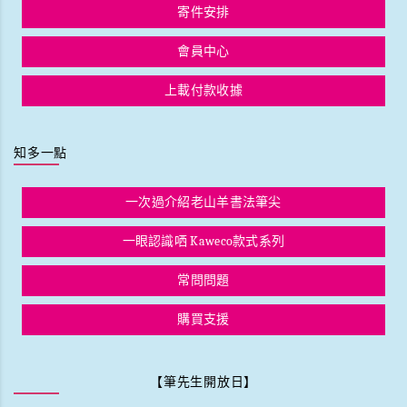
寄件安排
會員中心
上載付款收據
知多一點
一次過介紹老山羊書法筆尖
一眼認識哂 Kaweco款式系列
常問問題
購買支援
【筆先生開放日】