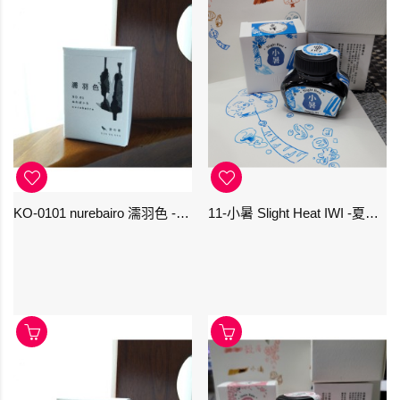
KO-0101 nurebairo 濡羽色 -日本名牌京の音樽裝鋼筆墨水40ml 4573356130012
11-小暑 Slight Heat IWI -夏季-24節氣色澤鋼筆墨水