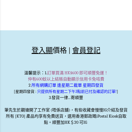
登入顯
價格 |
會員登記
溫馨提示
：1.
訂單買滿 HK$600 即可順豐免運！
仲有600蚊以上結賬自動顯示信用卡免咭費
2.
所有網購訂單 逢星期二截單 星期四發貨
[星期四發貨 :
只提供所有星期二下午3點前已付及確認的訂單!
]
3.發貨一律...寄順豐
筆先生於觀塘開了工作室 (唔係店舖)，有些收藏會慢慢IG介紹及發貨
所有 [KTO] 產品均享有免費送貨，選用香港郵政嘅iPostal Kiosk自取
點。順豐加HK＄20 可IG