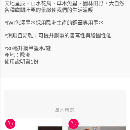
天地星辰、山水花鳥、草木魚蟲、園林田野，大自然
各種廣闊壯麗的景緻使我們的生活溫暖
色澤墨水採用歐洲生產的鋼筆專用墨水
*
IWI
滑順且易乾，可提升鋼筆的書寫性與繪圖性能
*
毫升鋼筆墨水
罐
*
30
/
產地：歐洲
使用說明書
份
1
墨水精選