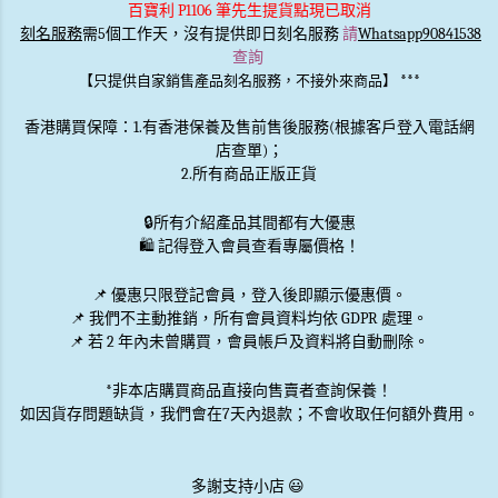
百寶利 P1106 筆先生提貨點現已取消
刻名服務
需5個工作天，沒有提供即日刻名服務
請
Whatsapp90841538
查詢
***
【只提供自家銷售產品刻名服務，不接外來商品】
香港購買保障：1.有香港保養及售前售後服務(根據客戶登入電話網
店查單)；
2.所有商品正版正貨
🔒
所有介紹產品其間都有大優惠
🛍️ 記得登入會員查看專屬價格！
📌 優惠
只限登記會員
，登入後即顯示優惠價。
📌
我們不主動推銷
，所有會員資料均依 GDPR 處理。
📌 若 2 年內未曾購買，會員帳戶及資料將自動刪除。
*非本店購買商品直接向售賣者查詢保養！
如因貨存問題缺貨，我們會在7天內退款；不會收取任何額外費用。
多謝支持小店 😃