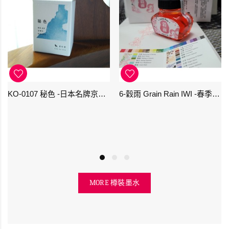
KO-0107 秘色 -日本名牌京の音樽裝鋼筆墨水 4573356130234 - 40ml
6-穀雨 Grain Rain IWI -春季-24節氣色澤鋼筆墨水
MORE 樽裝墨水