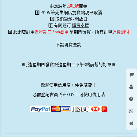
由2024年
2月1號
開始
1️⃣ P1106 筆先生網店提貨點現已取消
2️⃣ 取消筆聚/開放日
3️⃣ 有問題可
購買支援
4️⃣ 此網店訂單
逢星期二 3pm截單
星期四發貨，所有訂單
運費到付
不設現貨查詢
※
_
逢星期四發貨跟進星期二下午3點前截的訂單※
歡迎使用信用咭，仲免咭費！
必需登記會員 ＄600 以上可使用信用咭