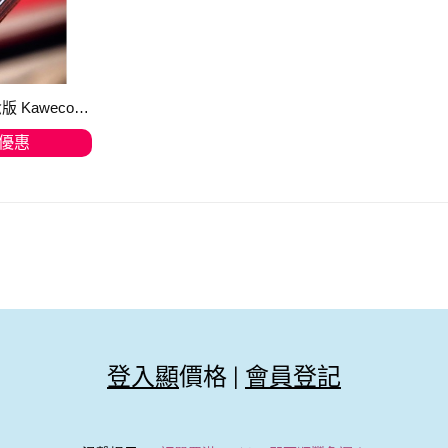
限量140週年紀念版 Kaweco EBONIT Sport 2023 硬橡膠鋼筆，筆尖軟彈，寫耐唔會攰
優惠
物車
登入顯
價格 |
會員登記