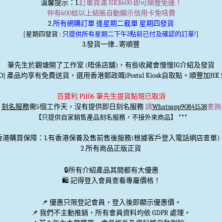
溫馨提示
：1.
訂單買滿 HK$600 即可順豐免運！
仲有600蚊以上結賬自動顯示信用卡免咭費
2.
所有網購訂單 逢星期二截單 星期四發貨
[星期四發貨 :
只提供所有星期二下午3點前已付及確認的訂單!
]
3.發貨一律...寄順豐
筆先生於觀塘開了工作室 (唔係店舖)，有些收藏會慢慢IG介紹及發貨
TO] 產品均享有免費送貨，選用香港郵政嘅iPostal Kiosk自取點。順豐加HK＄
百寶利 P1106 筆先生提貨點現已取消
刻名服務
需5個工作天，沒有提供即日刻名服務
請
Whatsapp90841538
查詢
***
【只提供自家銷售產品刻名服務，不接外來商品】
香港購買保障：1.有香港保養及售前售後服務(根據客戶登入電話網店查單)
2.所有商品正版正貨
🔒
所有介紹產品其間都有大優惠
🛍️ 記得登入會員查看專屬價格！
📌 優惠
只限登記會員
，登入後即顯示優惠價。
📌
我們不主動推銷
，所有會員資料均依 GDPR 處理。