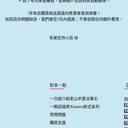
📌 若 2 年內未曾購買，會員帳戶及資料將自動刪除。
*非本店購買商品直接向售賣者查詢保養！
如因貨存問題缺貨，我們會在7天內退款；不會收取任何額外費用。
多謝支持小店 😃
知多一點
一次過介紹老山羊書法筆尖
由
1
一眼認識哂 Kaweco款式系列
2
常問問題
3
購買支援
4