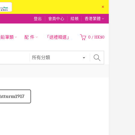
×
登出
會員中心
結帳
香港繁體
|鉛筆類
配 件
「送禮精選」
0
/
HK$0
htturm1917