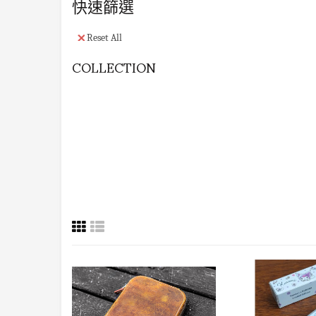
快速篩選
Reset All
COLLECTION