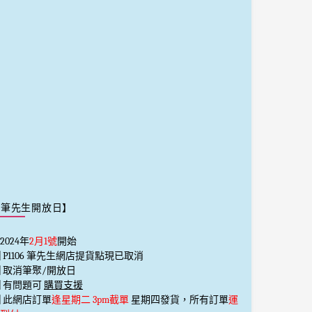
【筆先生開放日】
2024年
2月1號
開始
️⃣ P1106 筆先生網店提貨點現已取消
️⃣ 取消筆聚/開放日
️⃣ 有問題可
購買支援
️⃣ 此網店訂單
逢星期二 3pm截單
星期四發貨，所有訂單
運