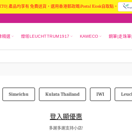
KTO] 產品均享有 免費送貨，選用香港郵政嘅iPostal Kiosk自取點。
牌精選
燈塔LEUCHTTRUM1917
KAWECO
鋼筆|走珠筆
Simeichu
Kulata Thailand
IWI
Leuc
登入顯優惠
多謝多謝支持小店!