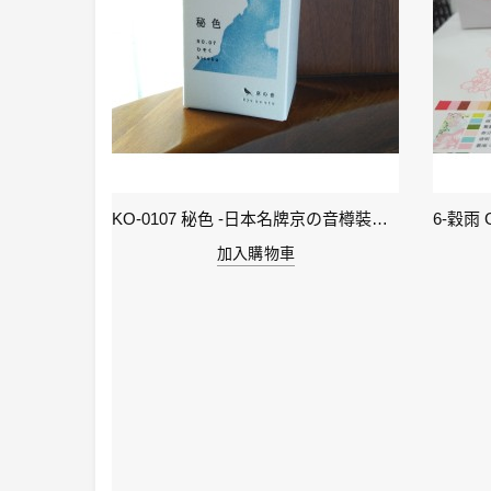
KI-0105 ( keage )蹴上之櫻襲 - 日本名牌京彩樽裝鋼筆墨水40ml
KO-0107 秘色 -日本名牌京の音樽裝鋼筆墨水 4573356130234 - 40ml
加入購物車