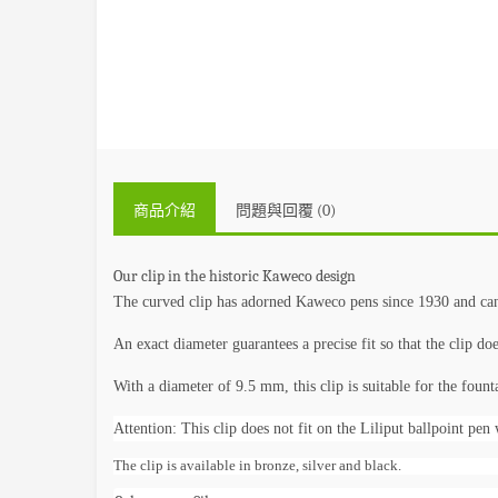
商品介紹
問題與回覆 (0)
Our clip in the historic Kaweco design
The curved clip has adorned Kaweco pens since 1930 and can 
An exact diameter guarantees a precise fit so that the clip doe
With a diameter of 9.5 mm, this clip is suitable for the fount
Attention: This clip does not fit on the Liliput ballpoint pen
The clip is available in bronze, silver and black.