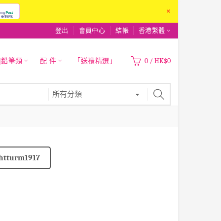
×
登出
會員中心
結帳
香港繁體
|鉛筆類
配 件
「送禮精選」
0
/
HK$0
htturm1917