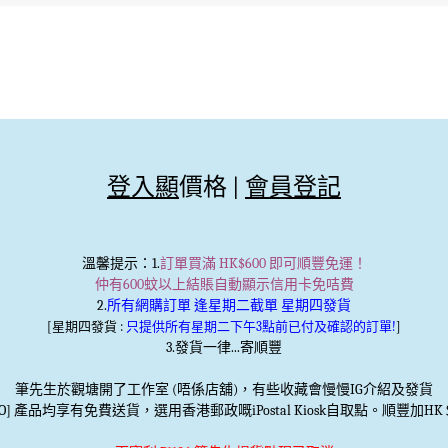
登入顯
價格 |
會員登記
溫馨提示
：1.
訂單買滿 HK$600 即可順豐免運！
仲有600蚊以上結賬自動顯示信用卡免咭費
2.
所有網購訂單 逢星期二截單 星期四發貨
[星期四發貨 :
只提供所有星期二下午3點前已付及確認的訂單!
]
3.發貨一律...寄順豐
筆先生於觀塘開了工作室 (唔係店舖)，有些收藏會慢慢IG介紹及發貨
TO] 產品均享有免費送貨，選用香港郵政嘅iPostal Kiosk自取點。順豐加HK＄