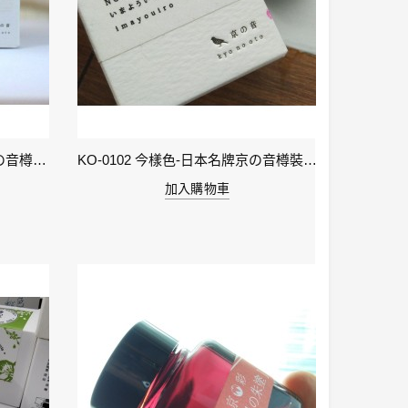
KO-0106 小豆色 – 日本名牌京の音樽裝鋼筆墨水40ml 4573356130159
KO-0102 今樣色-日本名牌京の音樽裝鋼筆墨水40ml 4573356130029
加入購物車