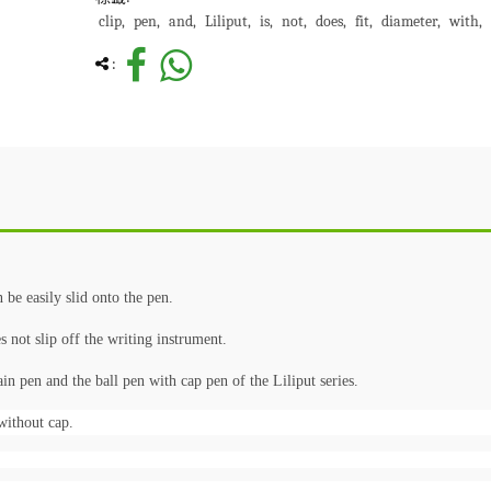
clip
pen
and
Liliput
is
not
does
fit
diameter
with
:
be easily slid onto the pen.
s not slip off the writing instrument.
ain pen and the ball pen with cap pen of the Liliput series.
 without cap.