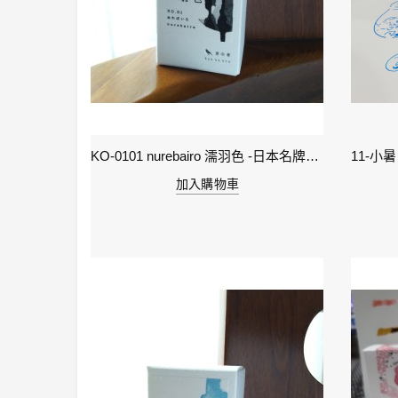
2-雨水 Rain Water - IWI 24節氣色澤鋼筆墨水-春季
KO-0101 nurebairo 濡羽色 -日本名牌京の音樽裝鋼筆墨水40ml 4573356130012
加入購物車