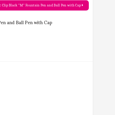
 Clip Black "M" Fountain Pen and Ball Pen with Cap
Pen and Ball Pen with Cap