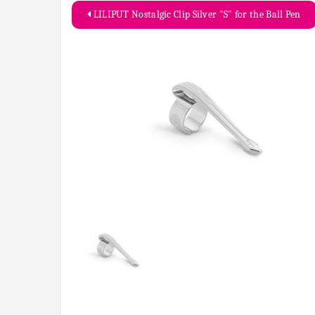
LILIPUT Nostalgic Clip Silver "S" for the Ball Pen