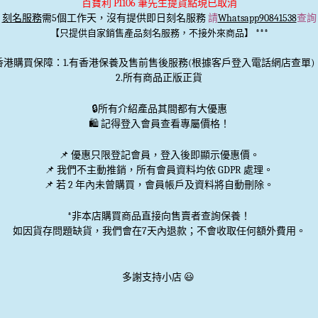
百寶利 P1106 筆先生提貨點現已取消
刻名服務
需5個工作天，沒有提供即日刻名服務
請
Whatsapp90841538
查詢
***
【只提供自家銷售產品刻名服務，不接外來商品】
香港購買保障：1.有香港保養及售前售後服務(根據客戶登入電話網店查單)
2.所有商品正版正貨
🔒
所有介紹產品其間都有大優惠
🛍️ 記得登入會員查看專屬價格！
📌 優惠
只限登記會員
，登入後即顯示優惠價。
📌
我們不主動推銷
，所有會員資料均依 GDPR 處理。
📌 若 2 年內未曾購買，會員帳戶及資料將自動刪除。
*非本店購買商品直接向售賣者查詢保養！
如因貨存問題缺貨，我們會在7天內退款；不會收取任何額外費用。
多謝支持小店 😃