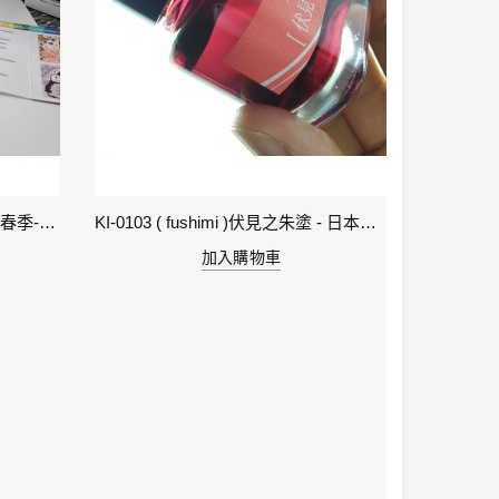
1-立春 Beginning of Spring IWI -春季-24節氣色澤鋼筆墨水
KI-0103 ( fushimi )伏見之朱塗 - 日本名牌京彩樽裝鋼筆墨水40ml
加入購物車