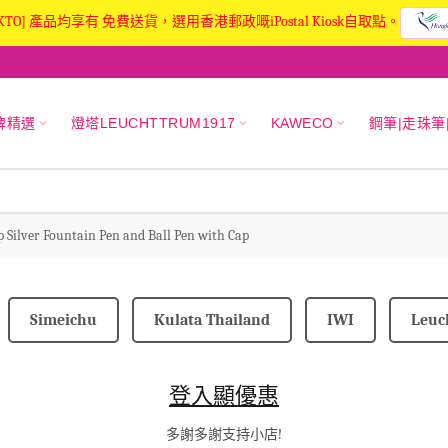
KTO] 產品均享有 免費送貨，選用香港郵政嘅iPostal Kiosk自取點。
牌精選
燈塔LEUCHTTRUM1917
KAWECO
鋼筆|走珠筆
p Silver Fountain Pen and Ball Pen with Cap
Simeichu
Kulata Thailand
IWI
Leuc
登入顯優惠
多謝多謝支持小店!