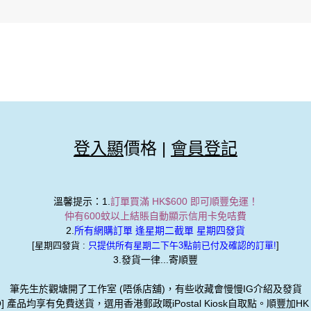
登入顯
價格 |
會員登記
溫馨提示
：1.
訂單買滿 HK$600 即可順豐免運！
限量Kulata 泰國手造軟熟綿布貓仔筆袋 [KTO] 產品週六發貨
Kaweco LUNAR Sport Fountain Pen Shadow Green
仲有600蚊以上結賬自動顯示信用卡免咭費
物車
加入購物車
加
2.
所有網購訂單 逢星期二截單 星期四發貨
[星期四發貨 :
只提供所有星期二下午3點前已付及確認的訂單!
]
3.發貨一律...寄順豐
筆先生於觀塘開了工作室 (唔係店舖)，有些收藏會慢慢IG介紹及發貨
O] 產品均享有免費送貨，選用香港郵政嘅iPostal Kiosk自取點。順豐加HK