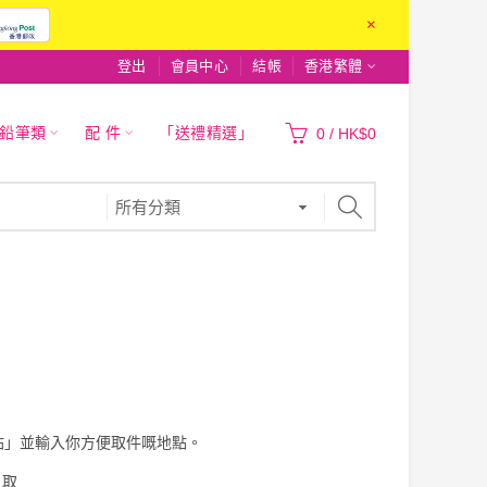
×
登出
會員中心
結帳
香港繁體
|鉛筆類
配 件
「送禮精選」
0
/
HK$0
站」並輸入你方便取件嘅地點。
自取