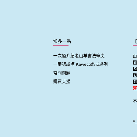
知多一點
一次過介紹老山羊書法筆尖
由
1
一眼認識哂 Kaweco款式系列
2
常問問題
3
購買支援
4
運
不
※