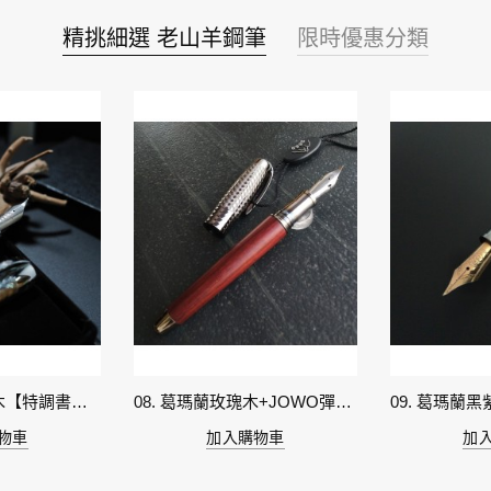
精挑細選 老山羊鋼筆
限時優惠分類
14. CEO金絲楠木【特調書法鈦尖】 (現貨)
08. 葛瑪蘭玫瑰木+JOWO彈鋼書法尖 (現貨)
物車
加入購物車
加