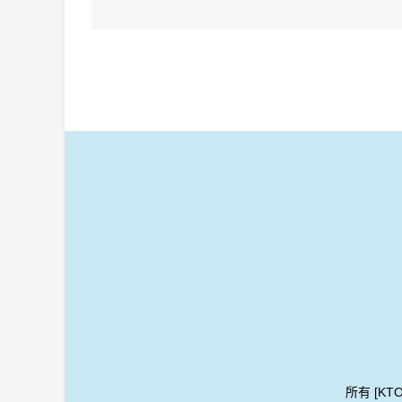
德國製造 Worther Compact 天然鋁鋼筆、走珠筆、鉛筆全套優惠值得收藏! (手快有)
Kaweco LUNAR SPORT Mechanical Pencil Shadow Green 0.7 mm
車
加入購物車
加入購
所有 [KT