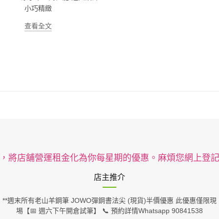
小巧精緻
查看全文
，將店舖營運租金化為你每星期的優惠。麻煩您網上登
店主推介
**週末所有老山羊鋼筆 JOWO彈鋼書法尖 (現貨)半價優惠 此優惠僅限現
埸【📅 週六下午開倉試筆】 📞 預約詳情Whatsapp 90841538