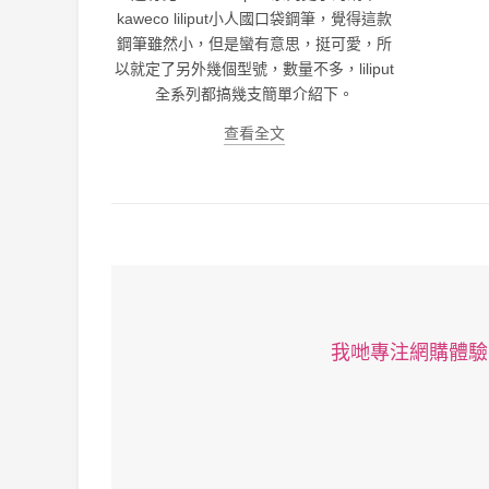
kaweco liliput小人國口袋鋼筆，覺得這款
鋼筆雖然小，但是蠻有意思，挺可愛，所
以就定了另外幾個型號，數量不多，liliput
全系列都搞幾支簡單介紹下。
查看全文
我哋專注網購體驗