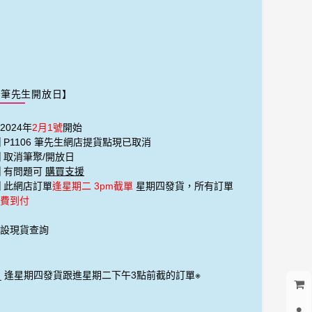
【筆先生開放日】
2024年
2月1號
開始
️⃣ P1106 筆先生網店提貨點現已取消
️⃣ 取消筆聚/開放日
️⃣ 有問題可
購買支援
️⃣ 此網店訂單
逢星期二 3pm截單
星期四發貨，所有訂單
費到付
設現貨查詢
_
逢星期四發貨跟進星期二下午3點前截的訂單※