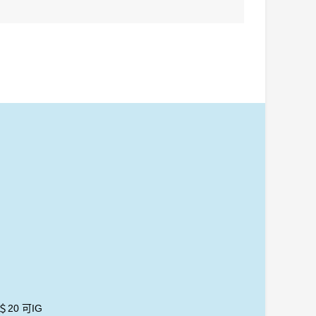
114b. Kaweco ORIGINAL Fountain Pen 060 Black Chrome F nib 「震撼價」(只限1支) 旺角倉每週六發貨一次！ 寄順豐免運
113. Kaweco FROSTED SPORT Fountain Pen Blush Pitaya 鋼筆 EF nib 「震撼價」+ 送吸墨器
入購物車
加入購物車
＄20 可IG