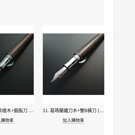
09. 葛瑪蘭黑紫檀木+胭脂刀 (現貨)
11. 葛瑪蘭鐵刀木+雙B橫刀 (現貨)
入購物車
加入購物車