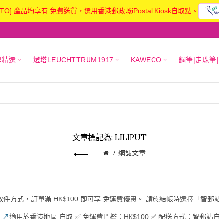
KTO] 產品均享有 免費送貨，選用香港郵政嘅iPostal Kiosk自取點。
牌精選
燈塔LEUCHTTRUM1917
KAWECO
鋼筆|走珠筆
文章標記為: LILIPUT
網誌文章
取件方式，訂單滿
HK$100
即可享
免運費優惠
。 請於結帳時選擇「智郵
✅
↗
適用於香港地區
自取 ✅ 免運費門檻：HK$100 ✅ 配送方式：智郵站