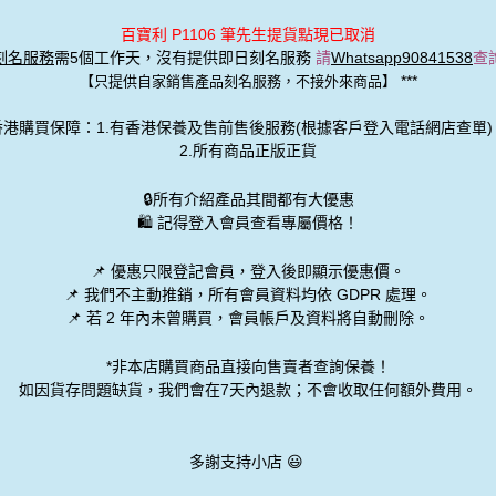
百寶利 P1106 筆先生提貨點現已取消
刻名服務
需5個工作天，沒有提供即日刻名服務
請
Whatsapp90841538
查
***
【只提供自家銷售產品刻名服務，不接外來商品】
香港購買保障：1.有香港保養及售前售後服務(根據客戶登入電話網店查單)
2.所有商品正版正貨
🔒
所有介紹產品其間都有大優惠
🛍️ 記得登入會員查看專屬價格！
📌 優惠
只限登記會員
，登入後即顯示優惠價。
📌
我們不主動推銷
，所有會員資料均依 GDPR 處理。
📌 若 2 年內未曾購買，會員帳戶及資料將自動刪除。
*非本店購買商品直接向售賣者查詢保養！
如因貨存問題缺貨，我們會在7天內退款；不會收取任何額外費用。
多謝支持小店 😃