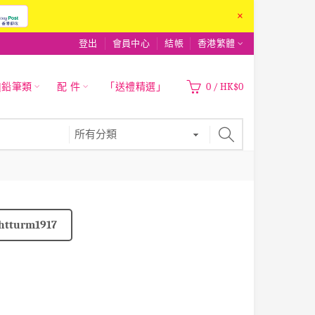
×
登出
會員中心
結帳
香港繁體
|鉛筆類
配 件
「送禮精選」
0
/
HK$0
htturm1917