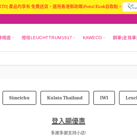
KTO] 產品均享有 免費送貨，選用香港郵政嘅iPostal Kiosk自取點。
牌精選
燈塔LEUCHTTRUM1917
KAWECO
鋼筆|走珠筆
Simeichu
Kulata Thailand
IWI
Leuc
登入顯優惠
多謝多謝支持小店!