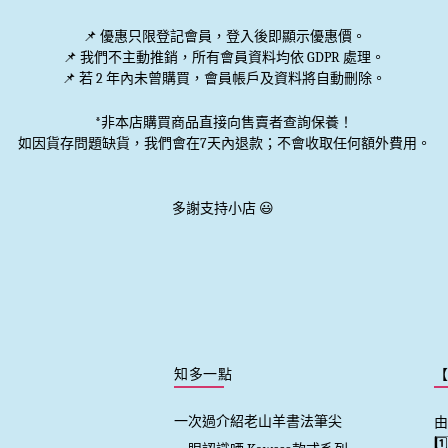
📌 優惠
只限登記會員
，登入後即顯示優惠價。
📌
我們不主動推銷
，所有會員資料均依 GDPR 處理。
📌 若 2 年內未曾購買，會員帳戶及資料將自動刪除。
*非本店購買商品直接向售賣者查詢保養！
如因貨存問題缺貨，我們會在7天內退款；不會收取任何額外費用。
多謝支持小店 😃
知多一點
一次過介紹老山羊書法筆尖
由
1