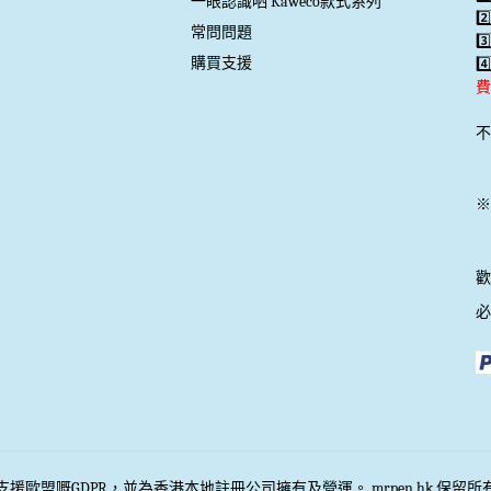
一眼認識哂 Kaweco款式系列
2
常問問題
3
購買支援
4
費
不
※
歡
必
援歐盟嘅GDPR，並為香港本地註冊公司擁有及營運。 mrpen.hk 保留