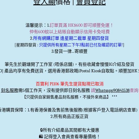
登入顯
價格 |
會員登記
溫馨提示
：1.
訂單買滿 HK$600 即可順豐免運！
仲有600蚊以上結賬自動顯示信用卡免咭費
2.
所有網購訂單 逢星期二截單 星期四發貨
[星期四發貨 :
只提供所有星期二下午3點前已付及確認的訂單!
]
3.發貨一律...寄順豐
筆先生於觀塘開了工作室 (唔係店舖)，有些收藏會慢慢IG介紹及發貨
TO] 產品均享有免費送貨，選用香港郵政嘅iPostal Kiosk自取點。順豐加HK＄
百寶利 P1106 筆先生提貨點現已取消
刻名服務
需5個工作天，沒有提供即日刻名服務
請
Whatsapp90841538
查詢
***
【只提供自家銷售產品刻名服務，不接外來商品】
香港購買保障：1.有香港保養及售前售後服務(根據客戶登入電話網店查單)
2.所有商品正版正貨
🔒
所有介紹產品其間都有大優惠
🛍️ 記得登入會員查看專屬價格！