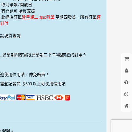
️⃣ 取消筆聚/開放日
️⃣ 有問題可
購買支援
️⃣ 此網店訂單
逢星期二 3pm截單
星期四發貨，所有訂單
運
到付
設現貨查詢
_
逢星期四發貨跟進星期二下午3點前截的訂單※
迎使用信用咭，仲免咭費！
需登記會員 ＄600 以上可使用信用咭
所有權利。