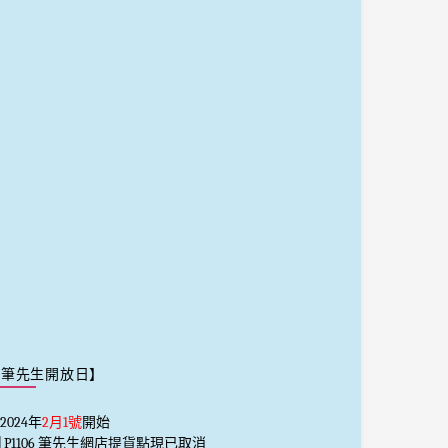
【筆先生開放日】
2024年
2月1號
開始
️⃣ P1106 筆先生網店提貨點現已取消