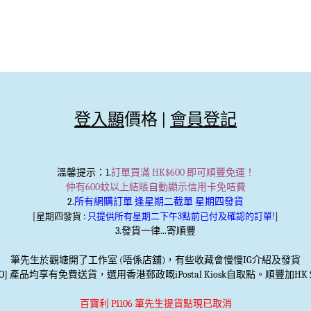
登入顯
價格 |
會員登記
溫馨提示
：1.
訂單買滿 HK$600 即可順豐免運！
仲有600蚊以上結賬自動顯示信用卡免咭費
2.
所有網購訂單 逢星期二截單 星期四發貨
[星期四發貨 :
只提供所有星期二下午3點前已付及確認的訂單!
]
3.發貨一律...寄順豐
筆先生於觀塘開了工作室 (唔係店舖)，有些收藏會慢慢IG介紹及發貨
TO] 產品均享有免費送貨，選用香港郵政嘅iPostal Kiosk自取點。順豐加HK＄
百寶利 P1106 筆先生提貨點現已取消