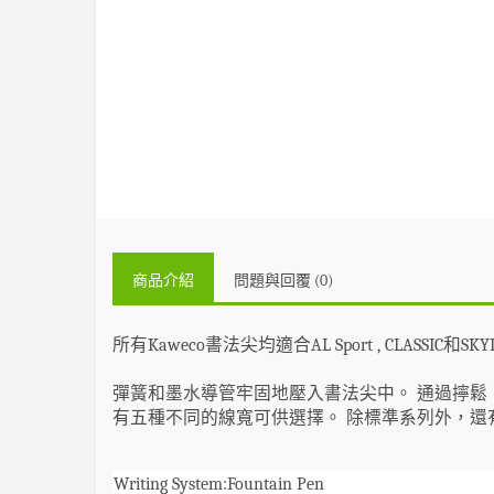
商品介紹
問題與回覆 (0)
所有Kaweco
書法尖
均適合AL Sport , CLASSIC和SK
彈簧和墨水導管牢固地壓入
書法尖
中。
通過擰鬆
有五種不同的線寬可供選擇。
除標準系列外，還有用於K
Writing System:
Fountain Pen