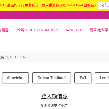
KTO] 產品均享有 免費送貨，選用香港郵政嘅iPostal Kiosk自取點。
牌精選
燈塔LEUCHTTRUM1917
KAWECO
鋼筆|走珠筆
1.1, 1.5, 1.9, 2.3mm
Simeichu
Kulata Thailand
IWI
Leuc
登入顯優惠
多謝多謝支持小店!