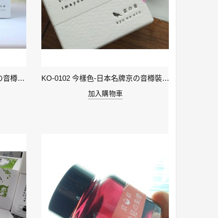
KO-0106 小豆色 – 日本名牌京の音樽裝鋼筆墨水40ml 4573356130159
KO-0102 今樣色-日本名牌京の音樽裝鋼筆墨水40ml 4573356130029
加入購物車