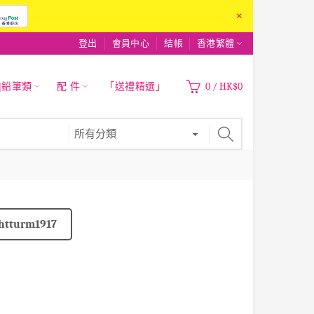
×
登出
會員中心
結帳
香港繁體
|鉛筆類
配 件
「送禮精選」
0
/
HK$0
htturm1917