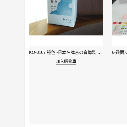
KI-0105 ( keage )蹴上之櫻襲 - 日本名牌京彩樽裝鋼筆墨水40ml
KO-0107 秘色 -日本名牌京の音樽裝鋼筆墨水 4573356130234 - 40ml
加入購物車