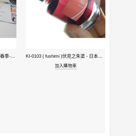
1-立春 Beginning of Spring IWI -春季-24節氣色澤鋼筆墨水
KI-0103 ( fushimi )伏見之朱塗 - 日本名牌京彩樽裝鋼筆墨水40ml
加入購物車