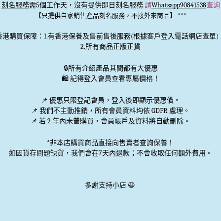
刻名服務
需5個工作天，沒有提供即日刻名服務
請
Whatsapp90841538
查詢
***
【只提供自家銷售產品刻名服務，不接外來商品】
香港購買保障：1.有香港保養及售前售後服務(根據客戶登入電話網店查單)
2.所有商品正版正貨
🔒
所有介紹產品其間都有大優惠
🛍️ 記得登入會員查看專屬價格！
📌 優惠
只限登記會員
，登入後即顯示優惠價。
📌
我們不主動推銷
，所有會員資料均依 GDPR 處理。
📌 若 2 年內未曾購買，會員帳戶及資料將自動刪除。
*非本店購買商品直接向售賣者查詢保養！
如因貨存問題缺貨，我們會在7天內退款；不會收取任何額外費用。
多謝支持小店 😃