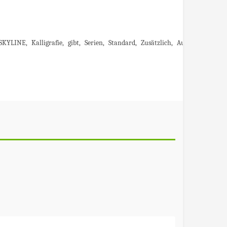
SKYLINE
Kalligrafie
gibt
Serien
Standard
Zusätzlich
Auswahl.
stehe