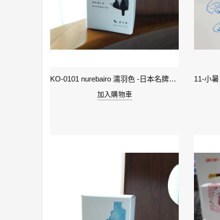
2-雨水 Rain Water - IWI 24節氣色澤鋼筆墨水-春季
KO-0101 nurebairo 濡羽色 -日本名牌京の音樽裝鋼筆墨水40ml 4573356130012
加入購物車