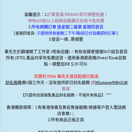
溫馨提示
：1.
訂單買滿 HK$600 即可順豐免運！
仲有600蚊以上結賬自動顯示信用卡免咭費
2.
所有網購訂單 逢星期二截單 星期四發貨
[星期四發貨 :
只提供所有星期二下午3點前已付及確認的訂單!
]
3.發貨一律...寄順豐
筆先生於觀塘開了工作室 (唔係店舖)，有些收藏會慢慢IG介紹及發貨
所有 [KTO] 產品均享有免費送貨，選用香港郵政嘅iPostal Kiosk自取
點。順豐加HK＄20 可IG
百寶利 P1106 筆先生提貨點現已取消
刻名服務
需5個工作天，沒有提供即日刻名服務
請
Whatsapp90841538
查詢
***
【只提供自家銷售產品刻名服務，不接外來商品】
香港購買保障：1.有香港保養及售前售後服務(根據客戶登入電話網
店查單)；
2.所有商品正版正貨