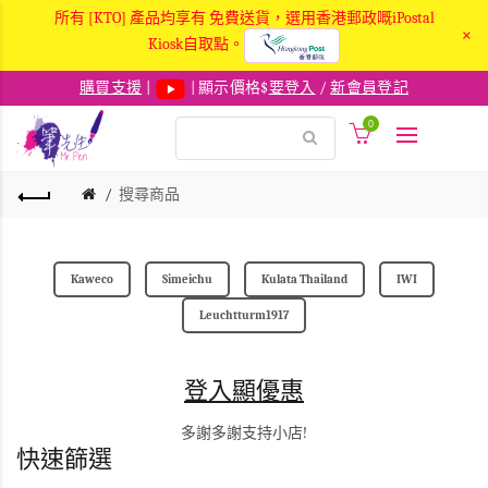
所有 [KTO] 產品均享有 免費送貨，選用香港郵政嘅iPostal
×
Kiosk自取點。
購買支援
|
| 顯示價格$
要登入
/
新會員登記
0
搜尋商品
Kaweco
Simeichu
Kulata Thailand
IWI
Leuchtturm1917
登入顯優惠
多謝多謝支持小店!
快速篩選