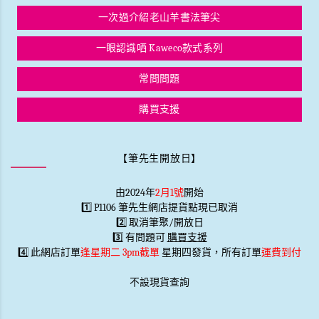
一次過介紹老山羊書法筆尖
一眼認識哂 Kaweco款式系列
常問問題
購買支援
【筆先生開放日】
由2024年
2月1號
開始
1️⃣ P1106 筆先生網店提貨點現已取消
2️⃣ 取消筆聚/開放日
3️⃣ 有問題可
購買支援
4️⃣ 此網店訂單
逢星期二 3pm截單
星期四發貨，所有訂單
運費到付
不設現貨查詢