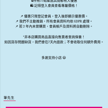
🔒
所有介紹產品其間都有大優惠
🛍️ 記得登入會員查看專屬價格！
📌 優惠
只限登記會員
，登入後即顯示優惠價。
📌
我們不主動推銷
，所有會員資料均依 GDPR 處理。
📌 若 2 年內未曾購買，會員帳戶及資料將自動刪除。
*非本店購買商品直接向售賣者查詢保養！
如因貨存問題缺貨，我們會在7天內退款；不會收取任何額外費用。
多謝支持小店 😃
筆先生