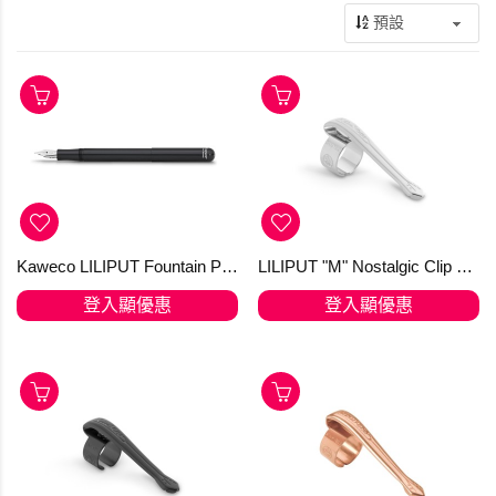
Kaweco LILIPUT Fountain Pen Black
LILIPUT "M" Nostalgic Clip Silver Fountain Pen and Ball Pen with Cap
登入顯優惠
登入顯優惠