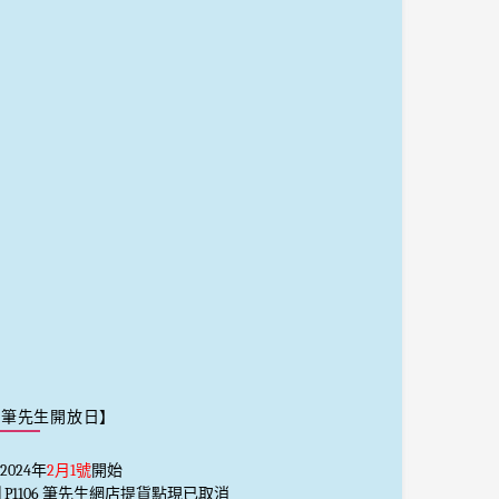
【筆先生開放日】
2024年
2月1號
開始
️⃣ P1106 筆先生網店提貨點現已取消