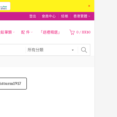
×
登出
會員中心
結帳
香港繁體
|鉛筆類
配 件
「送禮精選」
0
/
HK$0
htturm1917