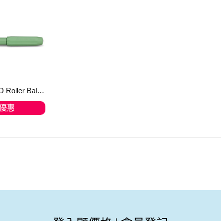
Kaweco PERKEO Roller Ball Jungle Green 走珠筆
優惠
物車