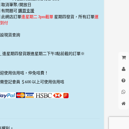
️⃣ 取消筆聚/開放日
️⃣ 有問題可
購買支援
️⃣ 此網店訂單
逢星期二 3pm截單
星期四發貨，所有訂單
運
到付
設現貨查詢
_
逢星期四發貨跟進星期二下午3點前截的訂單※
迎使用信用咭，仲免咭費！
需登記會員 ＄600 以上可使用信用咭
所有權利。