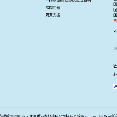
一眼認識哂 Kaweco款式系列
2
常問問題
3
購買支援
4
費
不
※
歡
必
援歐盟嘅GDPR，並為香港本地註冊公司擁有及營運。 mrpen.hk 保留