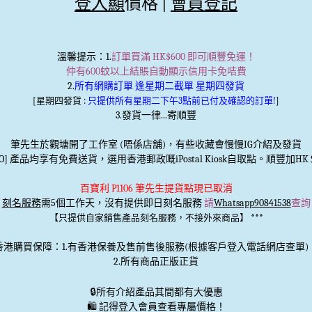
登入顯
價格 |
會員登記
溫馨提示
：1.
訂單買滿 HK$600 即可順豐免運！
仲有600蚊以上結賬自動顯示信用卡免咭費
2.
所有網購訂單 逢星期二截單 星期四發貨
[星期四發貨 :
只提供所有星期二下午3點前已付及確認的訂單!
]
3.發貨一律...寄順豐
筆先生於觀塘開了工作室 (唔係店舖)，有些收藏會慢慢IG介紹及發貨
TO] 產品均享有免費送貨，選用香港郵政嘅iPostal Kiosk自取點。順豐加HK＄
百寶利 P1106 筆先生提貨點現已取消
刻名服務
需5個工作天，沒有提供即日刻名服務
請
Whatsapp90841538
查詢
***
【只提供自家銷售產品刻名服務，不接外來商品】
香港購買保障：1.有香港保養及售前售後服務(根據客戶登入電話網店查單)
2.所有商品正版正貨
🔒
所有介紹產品其間都有大優惠
🛍️ 記得登入會員查看專屬價格！