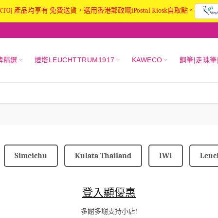
KTO] 產品均享有 免費送貨，選用香港郵政嘅iPostal Kiosk自取點。
牌精選
燈塔LEUCHTTRUM1917
KAWECO
鋼筆|走珠筆
Simeichu
Kulata Thailand
IWI
Leuc
登入顯優惠
多謝多謝支持小店!