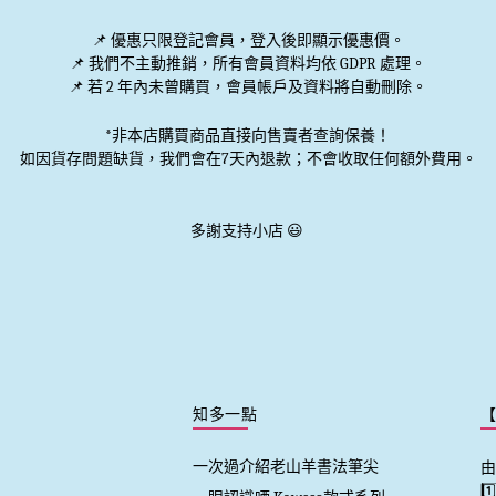
📌 優惠
只限登記會員
，登入後即顯示優惠價。
📌
我們不主動推銷
，所有會員資料均依 GDPR 處理。
📌 若 2 年內未曾購買，會員帳戶及資料將自動刪除。
*非本店購買商品直接向售賣者查詢保養！
如因貨存問題缺貨，我們會在7天內退款；不會收取任何額外費用。
多謝支持小店 😃
知多一點
一次過介紹老山羊書法筆尖
由
1