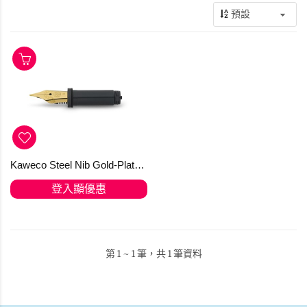
Kaweco Steel Nib Gold-Plated 190 Insert with Thread for PISTON FILLER
登入顯優惠
第 1 ~ 1 筆，共 1 筆資料