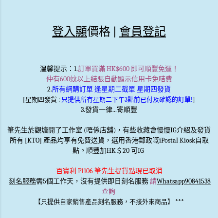
登入顯
價格 |
會員登記
溫馨提示
：1.
訂單買滿 HK$600 即可順豐免運！
仲有600蚊以上結賬自動顯示信用卡免咭費
2.
所有網購訂單 逢星期二截單 星期四發貨
[星期四發貨 :
只提供所有星期二下午3點前已付及確認的訂單!
]
3.發貨一律...寄順豐
筆先生於觀塘開了工作室 (唔係店舖)，有些收藏會慢慢IG介紹及發貨
所有 [KTO] 產品均享有免費送貨，選用香港郵政嘅iPostal Kiosk自取
點。順豐加HK＄20 可IG
百寶利 P1106 筆先生提貨點現已取消
刻名服務
需5個工作天，沒有提供即日刻名服務
請
Whatsapp90841538
查詢
***
【只提供自家銷售產品刻名服務，不接外來商品】