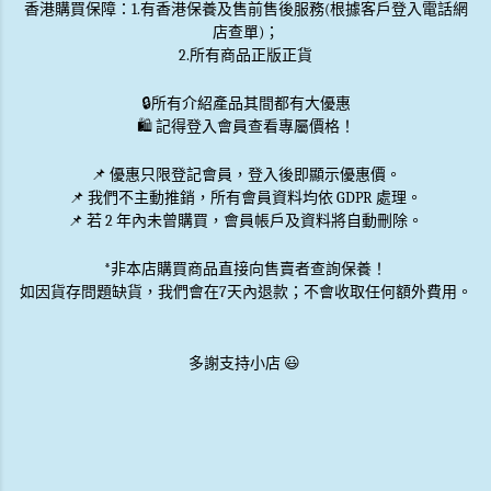
香港購買保障：1.有香港保養及售前售後服務(根據客戶登入電話網
店查單)；
2.所有商品正版正貨
🔒
所有介紹產品其間都有大優惠
🛍️ 記得登入會員查看專屬價格！
📌 優惠
只限登記會員
，登入後即顯示優惠價。
📌
我們不主動推銷
，所有會員資料均依 GDPR 處理。
📌 若 2 年內未曾購買，會員帳戶及資料將自動刪除。
*非本店購買商品直接向售賣者查詢保養！
如因貨存問題缺貨，我們會在7天內退款；不會收取任何額外費用。
多謝支持小店 😃