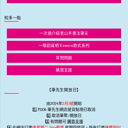
知多一點
一次過介紹老山羊書法筆尖
一眼認識哂 Kaweco款式系列
常問問題
購買支援
【筆先生開放日】
由2024年
2月1號
開始
1️⃣ P1106 筆先生網店提貨點現已取消
2️⃣ 取消筆聚/開放日
3️⃣ 有問題可
購買支援
4️⃣ 此網店訂單
逢星期二 3pm截單
星期四發貨，所有訂單
運費到付