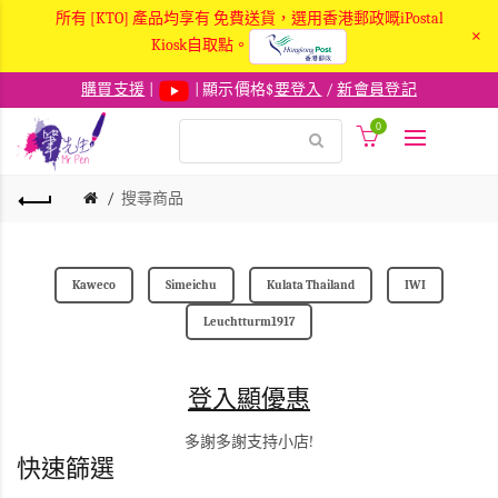
所有 [KTO] 產品均享有 免費送貨，選用香港郵政嘅iPostal
×
Kiosk自取點。
購買支援
|
| 顯示價格$
要登入
/
新會員登記
0
搜尋商品
Kaweco
Simeichu
Kulata Thailand
IWI
Leuchtturm1917
登入顯優惠
多謝多謝支持小店!
快速篩選