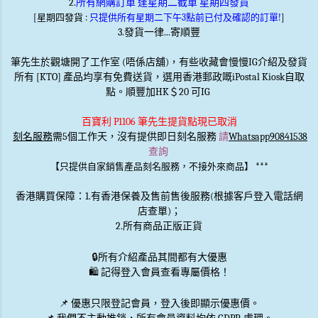
2.
所有網購訂單 逢星期二截單 星期四發貨
[星期四發貨 :
只提供所有星期二下午3點前已付及確認的訂單!
]
3.發貨一律...寄順豐
筆先生於觀塘開了工作室 (唔係店舖)，有些收藏會慢慢IG介紹及發貨
所有 [KTO] 產品均享有免費送貨，選用香港郵政嘅iPostal Kiosk自取
點。順豐加HK＄20 可IG
百寶利 P1106 筆先生提貨點現已取消
刻名服務
需5個工作天，沒有提供即日刻名服務
請
Whatsapp90841538
查詢
***
【只提供自家銷售產品刻名服務，不接外來商品】
香港購買保障：1.有香港保養及售前售後服務(根據客戶登入電話網
店查單)；
2.所有商品正版正貨
🔒
所有介紹產品其間都有大優惠
🛍️ 記得登入會員查看專屬價格！
📌 優惠
只限登記會員
，登入後即顯示優惠價。