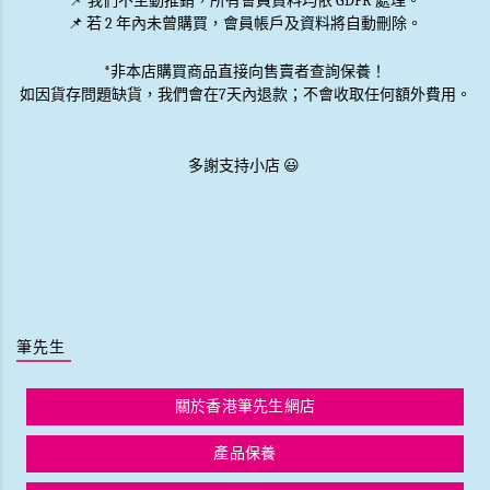
📌
我們不主動推銷
，所有會員資料均依 GDPR 處理。
📌 若 2 年內未曾購買，會員帳戶及資料將自動刪除。
*非本店購買商品直接向售賣者查詢保養！
如因貨存問題缺貨，我們會在7天內退款；不會收取任何額外費用。
多謝支持小店 😃
筆先生
關於香港筆先生網店
產品保養