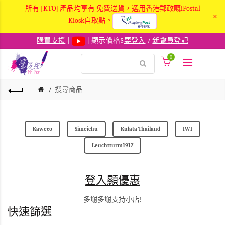
所有 [KTO] 產品均享有 免費送貨，選用香港郵政嘅iPostal
×
Kiosk自取點。
購買支援
|
| 顯示價格$
要登入
/
新會員登記
0
搜尋商品
Kaweco
Simeichu
Kulata Thailand
IWI
Leuchtturm1917
登入顯優惠
多謝多謝支持小店!
快速篩選