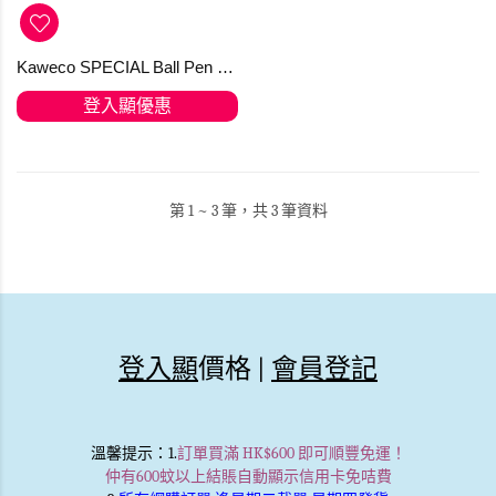
Kaweco SPECIAL Ball Pen Black
登入顯優惠
第 1 ~ 3 筆，共 3 筆資料
登入顯
價格 |
會員登記
溫馨提示
：1.
訂單買滿 HK$600 即可順豐免運！
仲有600蚊以上結賬自動顯示信用卡免咭費