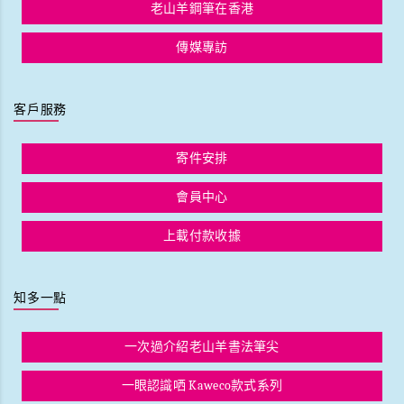
老山羊鋼筆在香港
傳媒專訪
客戶服務
寄件安排
會員中心
上載付款收據
知多一點
一次過介紹老山羊書法筆尖
一眼認識哂 Kaweco款式系列