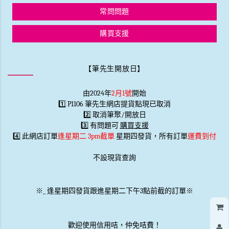
常問問題
購買支援
【筆先生開放日】
由2024年
2月1號
開始
1️⃣ P1106 筆先生網店提貨點現已取消
2️⃣ 取消筆聚/開放日
3️⃣ 有問題可
購買支援
4️⃣ 此網店訂單
逢星期二 3pm截單
星期四發貨，所有訂單
運費到付
不設現貨查詢
※
_
逢星期四發貨跟進星期二下午3點前截的訂單※
歡迎使用信用咭，仲免咭費！