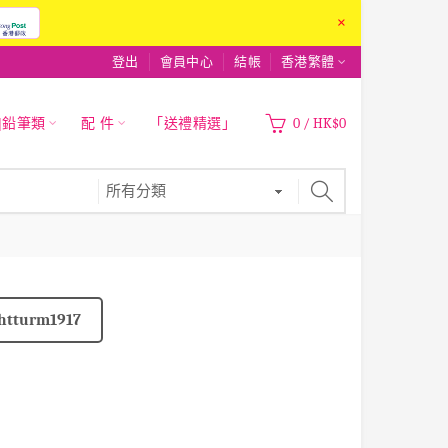
×
登出
會員中心
結帳
香港繁體
|鉛筆類
配 件
「送禮精選」
0
/
HK$0
htturm1917