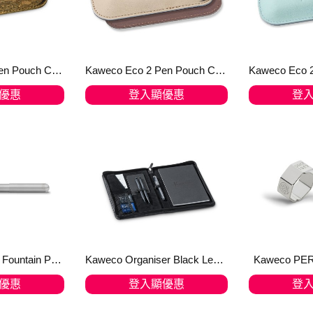
Kaweco Eco 2 Pen Pouch Cork Leather for Sport
Kaweco Eco 2 Pen Pouch Creamy Espresso for SPORT
優惠
登入顯優惠
登
物車
加入購物車
加
Kaweco LILIPUT Fountain Pen Stainless Steel
Kaweco Organiser Black Leather A5
Kaweco PERK
優惠
登入顯優惠
登
物車
加入購物車
加