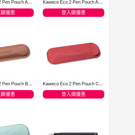
Kaweco Eco 2 Pen Pouch Apple Leather for Liliput
Kaweco Eco 2 Pen Pouch Apple Leather for Sport
入顯優惠
登入顯優惠
入購物車
加入購物車
Kaweco Eco 2 Pen Pouch Brandy for LILIPUT
Kaweco Eco 2 Pen Pouch Chilli Pepper for SPORT
入顯優惠
登入顯優惠
入購物車
加入購物車