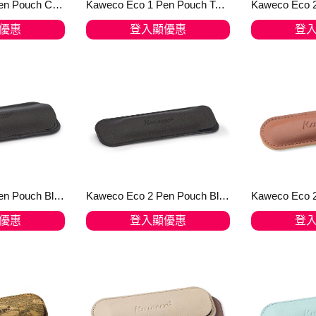
Kaweco Eco 1 Pen Pouch Creamy Espresso for SPORT
Kaweco Eco 1 Pen Pouch Tender Mint für SPORT
優惠
登入顯優惠
登
物車
加入購物車
加
Kaweco Eco 2 Pen Pouch Black for SPORT
Kaweco Eco 2 Pen Pouch Black Long
優惠
登入顯優惠
登
物車
加入購物車
加