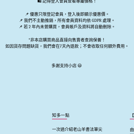
🛍️ 記得登入會員查看專屬價格！
📌 優惠
只限登記會員
，登入後即顯示優惠價。
📌
我們不主動推銷
，所有會員資料均依 GDPR 處理。
📌 若 2 年內未曾購買，會員帳戶及資料將自動刪除。
*非本店購買商品直接向售賣者查詢保養！
如因貨存問題缺貨，我們會在7天內退款；不會收取任何額外費用。
多謝支持小店 😃
知多一點
一次過介紹老山羊書法筆尖
由