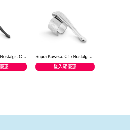
Kaweco SUPRA Nostalgic Clip Black
Supra Kaweco Clip Nostalgic Silver
優惠
登入顯優惠
物車
加入購物車