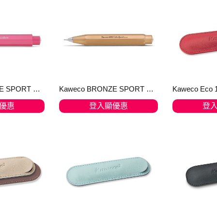
Kaweco SKYLINE SPORT Mechanical Pencil Fox 0.7 mm
Kaweco BRONZE SPORT Mechanical Pencil
優惠
登入顯優惠
登
物車
加入購物車
加