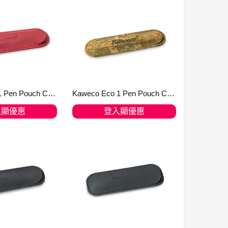
Kaweco Eco 1 Pen Pouch Chilli Pepper for SPORT
Kaweco Eco 1 Pen Pouch Cork Leather for Liliput
入顯優惠
登入顯優惠
入購物車
加入購物車