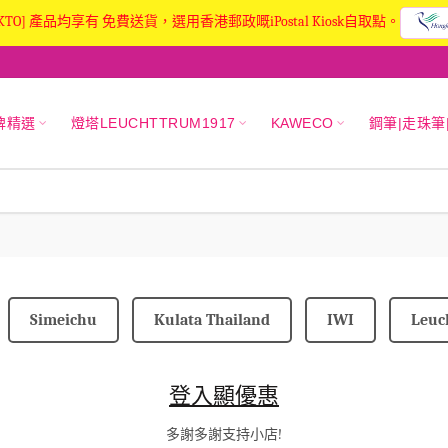
KTO] 產品均享有 免費送貨，選用香港郵政嘅iPostal Kiosk自取點。
牌精選
燈塔LEUCHTTRUM1917
KAWECO
鋼筆|走珠筆
Simeichu
Kulata Thailand
IWI
Leuc
登入顯優惠
多謝多謝支持小店!