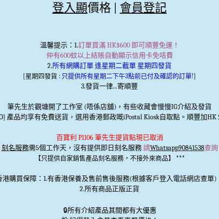
登入顯
價格 |
會員登記
溫馨提示
：1.
訂單買滿 HK$600 即可順豐免運！
仲有600蚊以上結賬自動顯示信用卡免咭費
2.
所有網購訂單 逢星期二截單 星期四發貨
[星期四發貨 :
只提供所有星期二下午3點前已付及確認的訂單!
]
3.發貨一律...寄順豐
筆先生於觀塘開了工作室 (唔係店舖)，有些收藏會慢慢IG介紹及發貨
TO] 產品均享有免費送貨，選用香港郵政嘅iPostal Kiosk自取點。順豐加HK＄
百寶利 P1106 筆先生提貨點現已取消
刻名服務
需5個工作天，沒有提供即日刻名服務
請
Whatsapp90841538
查詢
***
【只提供自家銷售產品刻名服務，不接外來商品】
香港購買保障：1.有香港保養及售前售後服務(根據客戶登入電話網店查單)
2.所有商品正版正貨
🔒
所有介紹產品其間都有大優惠