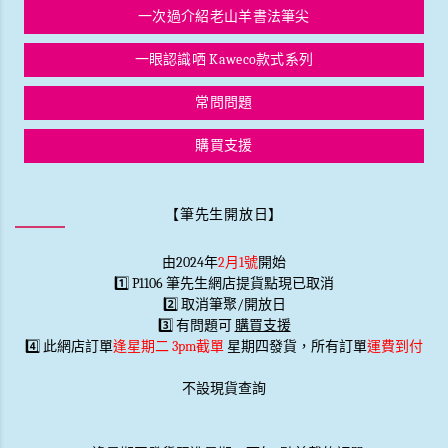
一次過介紹老山羊書法筆尖
一眼認識哂 Kaweco款式系列
常問問題
購買支援
【筆先生開放日】
由2024年
2月1號
開始
1️⃣ P1106 筆先生網店提貨點現已取消
2️⃣ 取消筆聚/開放日
3️⃣ 有問題可
購買支援
4️⃣ 此網店訂單
逢星期二 3pm截單
星期四發貨，所有訂單
運費到付
不設現貨查詢