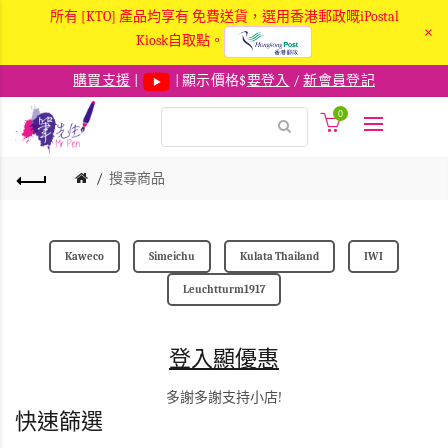
所有 [KTO] 產品均享有 免費送貨，選用香港郵政嘅iPostal
×
Kiosk自取點。
購買支援
|
| 顯示價格$
要登入
/
新會員登記
0
搜尋商品
Kaweco
Simeichu
Kulata Thailand
IWI
Leuchtturm1917
登入顯優惠
多謝多謝支持小店!
快速篩選