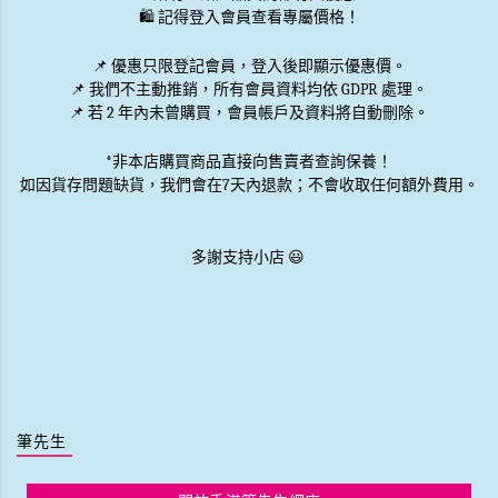
🛍️ 記得登入會員查看專屬價格！
📌 優惠
只限登記會員
，登入後即顯示優惠價。
📌
我們不主動推銷
，所有會員資料均依 GDPR 處理。
📌 若 2 年內未曾購買，會員帳戶及資料將自動刪除。
*非本店購買商品直接向售賣者查詢保養！
如因貨存問題缺貨，我們會在7天內退款；不會收取任何額外費用。
多謝支持小店 😃
筆先生