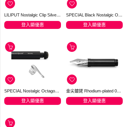
LILIPUT Nostalgic Clip Silver "S" for the Ball Pen
SPECIAL Black Nostalgic Octagonal Clip
登入顯優惠
登入顯優惠
SPECIAL Nostalgic Octagonal Clip Chrome 古典銀色筆夾
金尖鍍銠 Rhodium-plated 060 Kaweco 14 Kt. Gold (訂購)
登入顯優惠
登入顯優惠