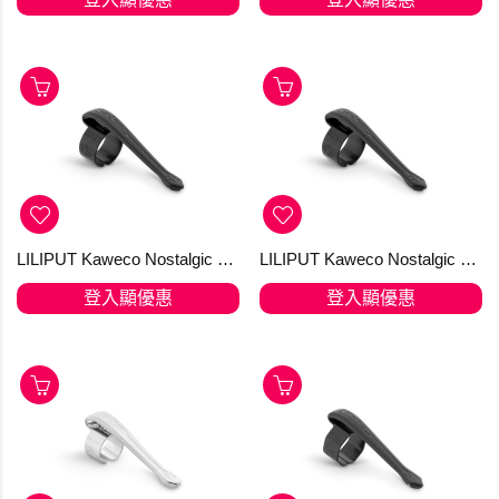
LILIPUT Kaweco Nostalgic Clip Black "M" Fountain Pen and Ball Pen with Cap
LILIPUT Kaweco Nostalgic Clip Black "M" Fountain Pen and Ball Pen with Cap
登入顯優惠
登入顯優惠