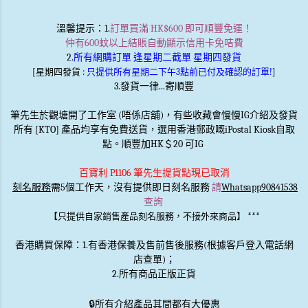
溫馨提示
：1.
訂單買滿 HK$600 即可順豐免運！
仲有600蚊以上結賬自動顯示信用卡免咭費
2.
所有網購訂單 逢星期二截單 星期四發貨
[星期四發貨 :
只提供所有星期二下午3點前已付及確認的訂單!
]
3.發貨一律...寄順豐
筆先生於觀塘開了工作室 (唔係店舖)，有些收藏會慢慢IG介紹及發貨
所有 [KTO] 產品均享有免費送貨，選用香港郵政嘅iPostal Kiosk自取
點。順豐加HK＄20 可IG
百寶利 P1106 筆先生提貨點現已取消
刻名服務
需5個工作天，沒有提供即日刻名服務
請
Whatsapp90841538
查詢
***
【只提供自家銷售產品刻名服務，不接外來商品】
香港購買保障：1.有香港保養及售前售後服務(根據客戶登入電話網
店查單)；
2.所有商品正版正貨
🔒
所有介紹產品其間都有大優惠