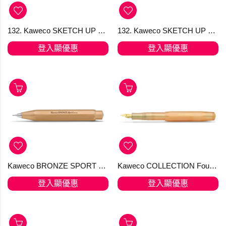
132. Kaweco SKETCH UP Pencil 5.6 mm Satin Chrome (只限1支)
132. Kaweco SKETCH UP Pencil 5.6 mm Satin Chrome 逢星期六 旺角發貨
登入顯優惠
登入顯優惠
Kaweco BRONZE SPORT Mechanical Pencil
Kaweco COLLECTION Fountain Pen Apricot Pearl
登入顯優惠
登入顯優惠