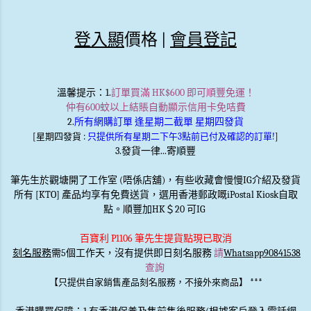
登入顯
價格 |
會員登記
溫馨提示
：1.
訂單買滿 HK$600 即可順豐免運！
仲有600蚊以上結賬自動顯示信用卡免咭費
2.
所有網購訂單 逢星期二截單 星期四發貨
[星期四發貨 :
只提供所有星期二下午3點前已付及確認的訂單!
]
3.發貨一律...寄順豐
筆先生於觀塘開了工作室 (唔係店舖)，有些收藏會慢慢IG介紹及發貨
所有 [KTO] 產品均享有免費送貨，選用香港郵政嘅iPostal Kiosk自取
點。順豐加HK＄20 可IG
百寶利 P1106 筆先生提貨點現已取消
刻名服務
需5個工作天，沒有提供即日刻名服務
請
Whatsapp90841538
查詢
***
【只提供自家銷售產品刻名服務，不接外來商品】