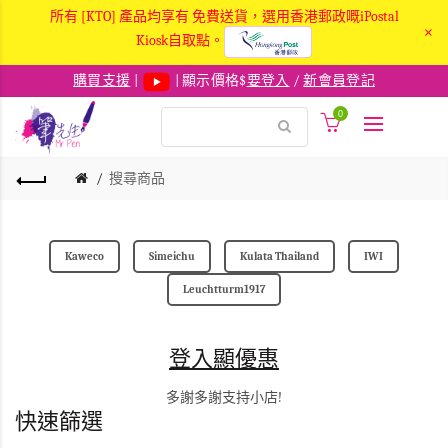
所有 [KTO] 產品均享有 免費送貨，選用香港郵政嘅iPostal
×
Kiosk自取點。
購買支援
|
| 顯示價格$
要登入
/
新會員登記
0
搜尋商品
Kaweco
Simeichu
Kulata Thailand
IWI
Leuchtturm1917
登入顯優惠
多謝多謝支持小店!
快速篩選