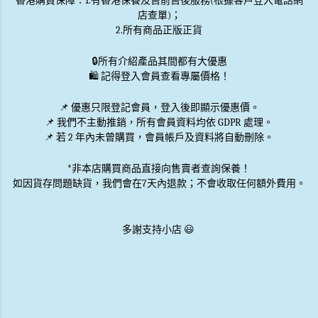
香港購買保障：1.有香港保養及售前售後服務(根據客戶登入電話網
店查單)；
2.所有商品正版正貨
🔒
所有介紹產品其間都有大優惠
🛍️ 記得登入會員查看專屬價格！
📌 優惠
只限登記會員
，登入後即顯示優惠價。
📌
我們不主動推銷
，所有會員資料均依 GDPR 處理。
📌 若 2 年內未曾購買，會員帳戶及資料將自動刪除。
*非本店購買商品直接向售賣者查詢保養！
如因貨存問題缺貨，我們會在7天內退款；不會收取任何額外費用。
多謝支持小店 😃