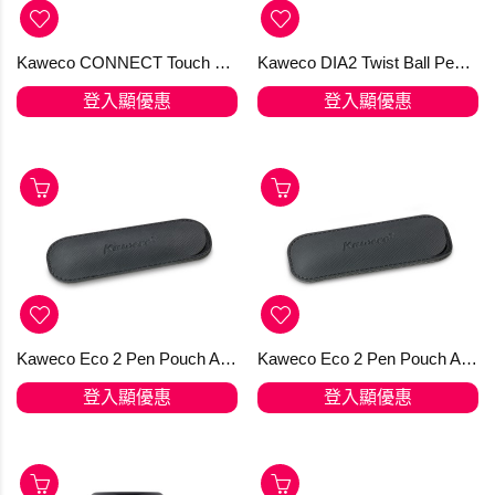
Kaweco CONNECT Touch Silver
Kaweco DIA2 Twist Ball Pen Chrome 銀色經典懷舊設計原子筆
登入顯優惠
登入顯優惠
Kaweco Eco 2 Pen Pouch Apple Leather for Liliput
Kaweco Eco 2 Pen Pouch Apple Leather for Sport
登入顯優惠
登入顯優惠