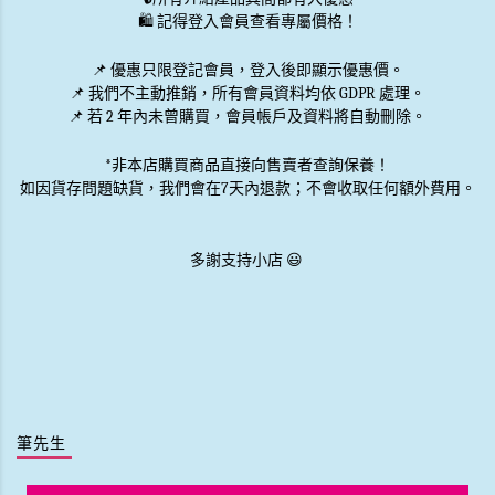
🛍️ 記得登入會員查看專屬價格！
📌 優惠
只限登記會員
，登入後即顯示優惠價。
📌
我們不主動推銷
，所有會員資料均依 GDPR 處理。
📌 若 2 年內未曾購買，會員帳戶及資料將自動刪除。
*非本店購買商品直接向售賣者查詢保養！
如因貨存問題缺貨，我們會在7天內退款；不會收取任何額外費用。
多謝支持小店 😃
筆先生