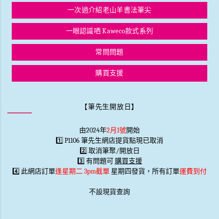
一次過介紹老山羊書法筆尖
一眼認識哂 Kaweco款式系列
常問問題
購買支援
【筆先生開放日】
由2024年
2月1號
開始
1️⃣ P1106 筆先生網店提貨點現已取消
2️⃣ 取消筆聚/開放日
3️⃣ 有問題可
購買支援
4️⃣ 此網店訂單
逢星期二 3pm截單
星期四發貨，所有訂單
運費到付
不設現貨查詢