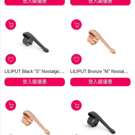
登入顯優惠
登入顯優惠
LILIPUT Black "S" Nostalgic Clip for the Ball Pen
LILIPUT Bronze "M" Nostalgic Clip for Fountain Pen and Ball Pen with Cap
登入顯優惠
登入顯優惠