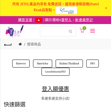
所有 [KTO] 產品均享有 免費送貨，選用香港郵政嘅iPostal
×
Kiosk自取點。
購買支援
|
| 顯示價格$
要登入
/
新會員登記
0
搜尋商品
Kaweco
Simeichu
Kulata Thailand
IWI
Leuchtturm1917
登入顯優惠
多謝多謝支持小店!
快速篩選