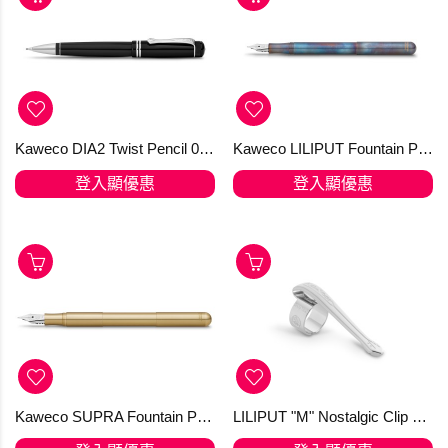
Kaweco DIA2 Twist Pencil 0.7 mm Chrome 鉛筆
Kaweco LILIPUT Fountain Pen Fireblue
登入顯優惠
登入顯優惠
Kaweco SUPRA Fountain Pen (Eco-) Brass
LILIPUT "M" Nostalgic Clip Silver Fountain Pen and Ball Pen with Cap