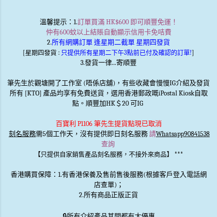
溫馨提示
：1.
訂單買滿 HK$600 即可順豐免運！
仲有600蚊以上結賬自動顯示信用卡免咭費
2.
所有網購訂單 逢星期二截單 星期四發貨
[星期四發貨 :
只提供所有星期二下午3點前已付及確認的訂單!
]
3.發貨一律...寄順豐
筆先生於觀塘開了工作室 (唔係店舖)，有些收藏會慢慢IG介紹及發貨
所有 [KTO] 產品均享有免費送貨，選用香港郵政嘅iPostal Kiosk自取
點。順豐加HK＄20 可IG
百寶利 P1106 筆先生提貨點現已取消
刻名服務
需5個工作天，沒有提供即日刻名服務
請
Whatsapp90841538
查詢
***
【只提供自家銷售產品刻名服務，不接外來商品】
香港購買保障：1.有香港保養及售前售後服務(根據客戶登入電話網
店查單)；
2.所有商品正版正貨
🔒
所有介紹產品其間都有大優惠