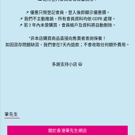
📌 優惠
只限登記會員
，登入後即顯示優惠價。
📌
我們不主動推銷
，所有會員資料均依 GDPR 處理。
📌 若 2 年內未曾購買，會員帳戶及資料將自動刪除。
*非本店購買商品直接向售賣者查詢保養！
如因貨存問題缺貨，我們會在7天內退款；不會收取任何額外費用。
多謝支持小店 😃
筆先生
關於香港筆先生網店