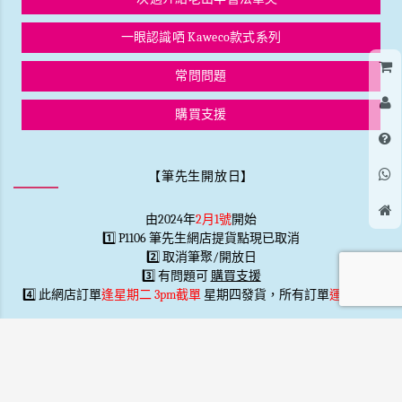
一眼認識哂 Kaweco款式系列
常問問題
購買支援
【筆先生開放日】
由2024年
2月1號
開始
1️⃣ P1106 筆先生網店提貨點現已取消
2️⃣ 取消筆聚/開放日
3️⃣ 有問題可
購買支援
4️⃣ 此網店訂單
逢星期二 3pm截單
星期四發貨，所有訂單
運費到付
不設現貨查詢
※
_
逢星期四發貨跟進星期二下午3點前截的訂單※