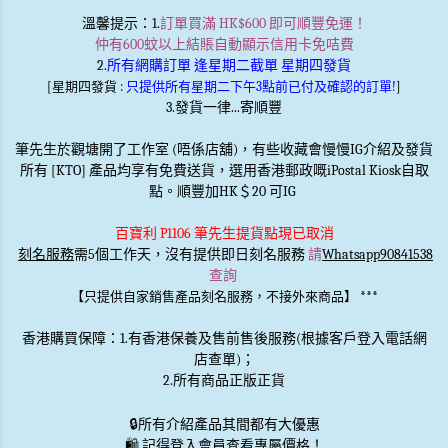
溫馨提示
：1.
訂單買滿 HK$600 即可順豐免運！
仲有600蚊以上結賬自動顯示信用卡免咭費
2.
所有網購訂單 逢星期二截單 星期四發貨
[星期四發貨 :
只提供所有星期二下午3點前已付及確認的訂單!
]
3.發貨一律...寄順豐
筆先生於觀塘開了工作室 (唔係店舖)，有些收藏會慢慢IG介紹及發貨
所有 [KTO] 產品均享有免費送貨，選用香港郵政嘅iPostal Kiosk自取
點。順豐加HK＄20 可IG
百寶利 P1106 筆先生提貨點現已取消
刻名服務
需5個工作天，沒有提供即日刻名服務
請
Whatsapp90841538
查詢
***
【只提供自家銷售產品刻名服務，不接外來商品】
香港購買保障：1.有香港保養及售前售後服務(根據客戶登入電話網
店查單)；
2.所有商品正版正貨
🔒
所有介紹產品其間都有大優惠
🛍️ 記得登入會員查看專屬價格！