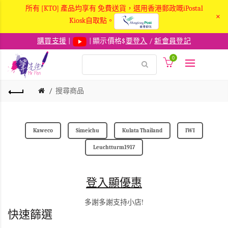
所有 [KTO] 產品均享有 免費送貨，選用香港郵政嘅iPostal
×
Kiosk自取點。
購買支援
|
| 顯示價格$
要登入
/
新會員登記
0
搜尋商品
Kaweco
Simeichu
Kulata Thailand
IWI
Leuchtturm1917
登入顯優惠
多謝多謝支持小店!
快速篩選