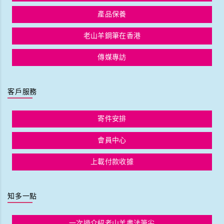
產品保養
老山羊鋼筆在香港
傳媒專訪
客戶服務
寄件安排
會員中心
上載付款收據
知多一點
一次過介紹老山羊書法筆尖