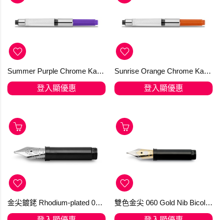
Summer Purple Chrome Kaweco Standard Converter
Sunrise Orange Chrome Kaweco Standard Converter
登入顯優惠
登入顯優惠
金尖鍍銠 Rhodium-plated 060 Kaweco 14 Kt. Gold (訂購)
雙色金尖 060 Gold Nib Bicolor 14 Kt Kaweco (訂購)
登入顯優惠
登入顯優惠