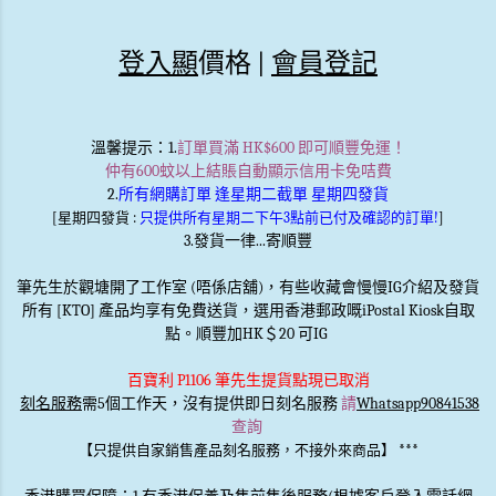
登入顯
價格 |
會員登記
溫馨提示
：1.
訂單買滿 HK$600 即可順豐免運！
仲有600蚊以上結賬自動顯示信用卡免咭費
2.
所有網購訂單 逢星期二截單 星期四發貨
[星期四發貨 :
只提供所有星期二下午3點前已付及確認的訂單!
]
3.發貨一律...寄順豐
筆先生於觀塘開了工作室 (唔係店舖)，有些收藏會慢慢IG介紹及發貨
所有 [KTO] 產品均享有免費送貨，選用香港郵政嘅iPostal Kiosk自取
點。順豐加HK＄20 可IG
百寶利 P1106 筆先生提貨點現已取消
刻名服務
需5個工作天，沒有提供即日刻名服務
請
Whatsapp90841538
查詢
***
【只提供自家銷售產品刻名服務，不接外來商品】