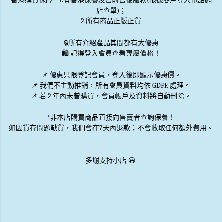
香港購買保障：1.有香港保養及售前售後服務(根據客戶登入電話網
店查單)；
2.所有商品正版正貨
🔒
所有介紹產品其間都有大優惠
🛍️ 記得登入會員查看專屬價格！
📌 優惠
只限登記會員
，登入後即顯示優惠價。
📌
我們不主動推銷
，所有會員資料均依 GDPR 處理。
📌 若 2 年內未曾購買，會員帳戶及資料將自動刪除。
*非本店購買商品直接向售賣者查詢保養！
如因貨存問題缺貨，我們會在7天內退款；不會收取任何額外費用。
多謝支持小店 😃