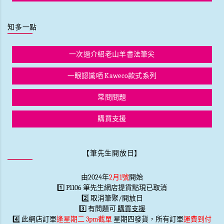
知多一點
一次過介紹老山羊書法筆尖
一眼認識哂 Kaweco款式系列
常問問題
購買支援
【筆先生開放日】
由2024年
2月1號
開始
1️⃣ P1106 筆先生網店提貨點現已取消
2️⃣ 取消筆聚/開放日
3️⃣ 有問題可
購買支援
4️⃣ 此網店訂單
逢星期二 3pm截單
星期四發貨，所有訂單
運費到付