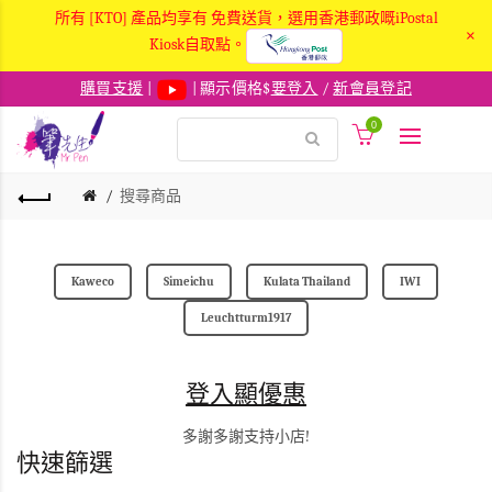
所有 [KTO] 產品均享有 免費送貨，選用香港郵政嘅iPostal
×
Kiosk自取點。
購買支援
|
| 顯示價格$
要登入
/
新會員登記
0
搜尋商品
Kaweco
Simeichu
Kulata Thailand
IWI
Leuchtturm1917
登入顯優惠
多謝多謝支持小店!
快速篩選