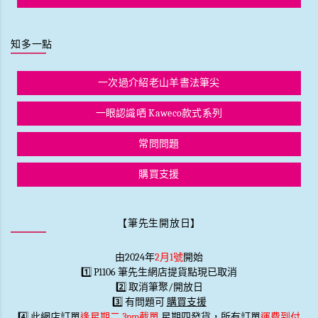
知多一點
一次過介紹老山羊書法筆尖
一眼認識哂 Kaweco款式系列
常問問題
購買支援
【筆先生開放日】
由2024年
2月1號
開始
1️⃣ P1106 筆先生網店提貨點現已取消
2️⃣ 取消筆聚/開放日
3️⃣ 有問題可
購買支援
4️⃣ 此網店訂單
逢星期二 3pm截單
星期四發貨，所有訂單
運費到付