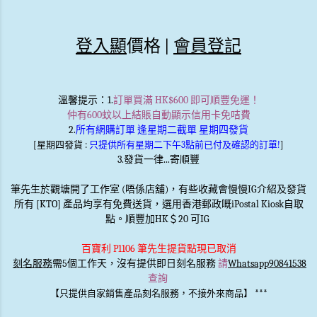
登入顯
價格 |
會員登記
溫馨提示
：1.
訂單買滿 HK$600 即可順豐免運！
仲有600蚊以上結賬自動顯示信用卡免咭費
2.
所有網購訂單 逢星期二截單 星期四發貨
[星期四發貨 :
只提供所有星期二下午3點前已付及確認的訂單!
]
3.發貨一律...寄順豐
筆先生於觀塘開了工作室 (唔係店舖)，有些收藏會慢慢IG介紹及發貨
所有 [KTO] 產品均享有免費送貨，選用香港郵政嘅iPostal Kiosk自取
點。順豐加HK＄20 可IG
百寶利 P1106 筆先生提貨點現已取消
刻名服務
需5個工作天，沒有提供即日刻名服務
請
Whatsapp90841538
查詢
***
【只提供自家銷售產品刻名服務，不接外來商品】