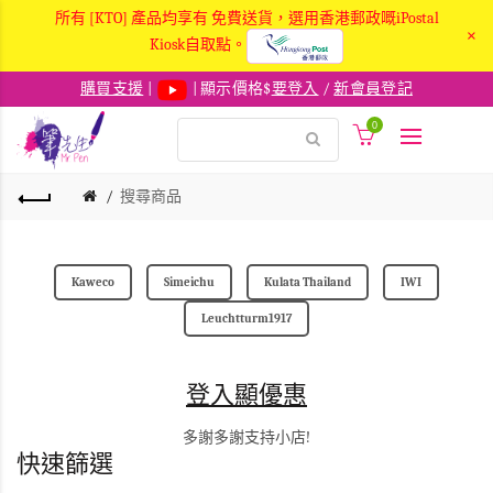
所有 [KTO] 產品均享有 免費送貨，選用香港郵政嘅iPostal
×
Kiosk自取點。
購買支援
|
| 顯示價格$
要登入
/
新會員登記
0
搜尋商品
Kaweco
Simeichu
Kulata Thailand
IWI
Leuchtturm1917
登入顯優惠
多謝多謝支持小店!
快速篩選