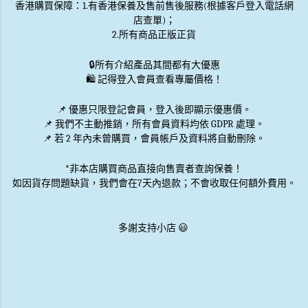
香港購買保障：1.有香港保養及售前售後服務(根據客戶登入電話網
店查單)；
2.所有商品正版正貨
🔒
所有介紹產品其間都有大優惠
🛍️ 記得登入會員查看專屬價格！
📌 優惠
只限登記會員
，登入後即顯示優惠價。
📌
我們不主動推銷
，所有會員資料均依 GDPR 處理。
📌 若 2 年內未曾購買，會員帳戶及資料將自動刪除。
*非本店購買商品直接向售賣者查詢保養！
如因貨存問題缺貨，我們會在7天內退款；不會收取任何額外費用。
多謝支持小店 😃