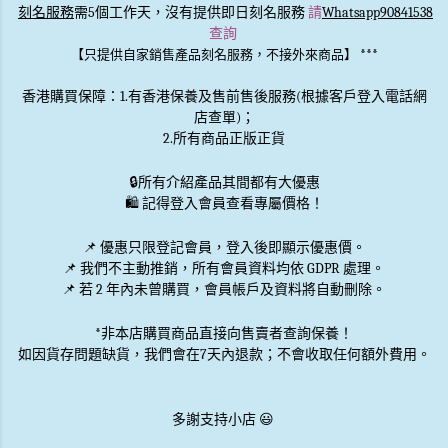
刻名服務
需5個工作天，沒有提供即日刻名服務
請
Whatsapp90841538
查詢
***
【只提供自家銷售產品刻名服務，不接外來商品】
香港購買保障：1.有香港保養及售前售後服務(根據客戶登入電話網
店查單)；
2.所有商品正版正貨
🔒
所有介紹產品其間都有大優惠
🛍️ 記得登入會員查看專屬價格！
📌 優惠
只限登記會員
，登入後即顯示優惠價。
📌
我們不主動推銷
，所有會員資料均依 GDPR 處理。
📌 若 2 年內未曾購買，會員帳戶及資料將自動刪除。
*非本店購買商品直接向售賣者查詢保養！
如因貨存問題缺貨，我們會在7天內退款；不會收取任何額外費用。
多謝支持小店 😃