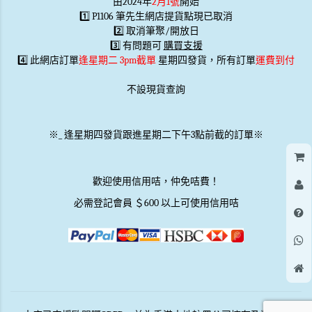
由2024年
2月1號
開始
1️⃣ P1106 筆先生網店提貨點現已取消
2️⃣ 取消筆聚/開放日
3️⃣ 有問題可
購買支援
4️⃣ 此網店訂單
逢星期二 3pm截單
星期四發貨，所有訂單
運費到付
不設現貨查詢
※
_
逢星期四發貨跟進星期二下午3點前截的訂單※
歡迎使用信用咭，仲免咭費！
必需登記會員 ＄600 以上可使用信用咭