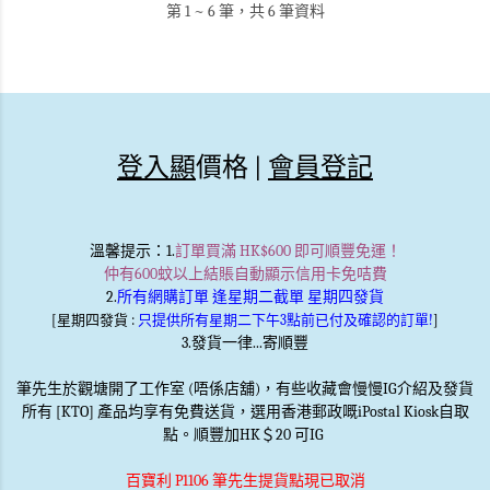
第 1 ~ 6 筆，共 6 筆資料
登入顯
價格 |
會員登記
溫馨提示
：1.
訂單買滿 HK$600 即可順豐免運！
仲有600蚊以上結賬自動顯示信用卡免咭費
2.
所有網購訂單 逢星期二截單 星期四發貨
[星期四發貨 :
只提供所有星期二下午3點前已付及確認的訂單!
]
3.發貨一律...寄順豐
筆先生於觀塘開了工作室 (唔係店舖)，有些收藏會慢慢IG介紹及發貨
所有 [KTO] 產品均享有免費送貨，選用香港郵政嘅iPostal Kiosk自取
點。順豐加HK＄20 可IG
百寶利 P1106 筆先生提貨點現已取消