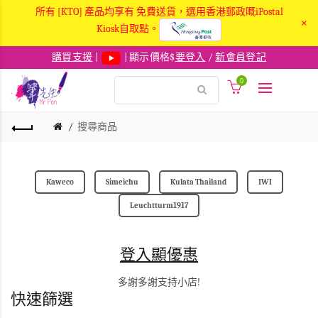
所有 [KTO] 產品均享有 免費送貨，選用香港郵政嘅iPostal
×
Kiosk自取點。
購買支援
|
| 顯示價格$
要登入
/
新會員登記
0
搜尋商品
Kaweco
Simeichu
Kulata Thailand
IWI
Leuchtturm1917
登入顯優惠
多謝多謝支持小店!
快速篩選