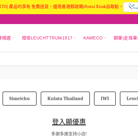
KTO] 產品均享有 免費送貨，選用香港郵政嘅iPostal Kiosk自取點。
牌精選
燈塔LEUCHTTRUM1917
KAWECO
鋼筆|走珠筆
Simeichu
Kulata Thailand
IWI
Leuc
登入顯優惠
多謝多謝支持小店!