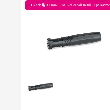
Black 黑 0.7 mm EURO Rollerball Refill - 1 pc Kawe