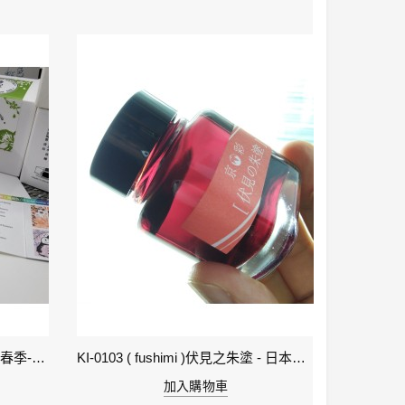
1-立春 Beginning of Spring IWI -春季-24節氣色澤鋼筆墨水
KI-0103 ( fushimi )伏見之朱塗 - 日本名牌京彩樽裝鋼筆墨水40ml
加入購物車