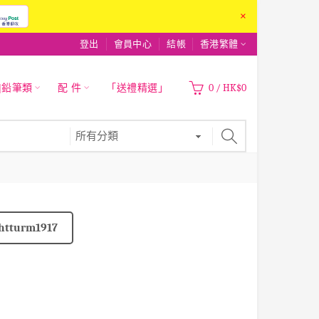
×
登出
會員中心
結帳
香港繁體
|鉛筆類
配 件
「送禮精選」
0
/
HK$0
htturm1917