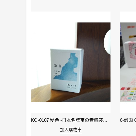
KI-0105 ( keage )蹴上之櫻襲 - 日本名牌京彩樽裝鋼筆墨水40ml
KO-0107 秘色 -日本名牌京の音樽裝鋼筆墨水 4573356130234 - 40ml
加入購物車