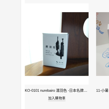
2-雨水 Rain Water - IWI 24節氣色澤鋼筆墨水-春季
KO-0101 nurebairo 濡羽色 -日本名牌京の音樽裝鋼筆墨水40ml 4573356130012
加入購物車