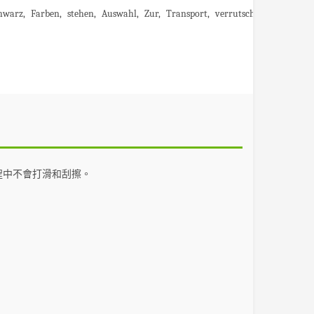
hwarz
Farben
stehen
Auswahl
Zur
Transport
verrutscht
Form
bei
程中不會打滑和刮擦。