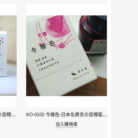
KO-0106 小豆色 – 日本名牌京の音樽裝鋼筆墨水40ml 4573356130159
KO-0102 今樣色-日本名牌京の音樽裝鋼筆墨水40ml 4573356130029
加入購物車