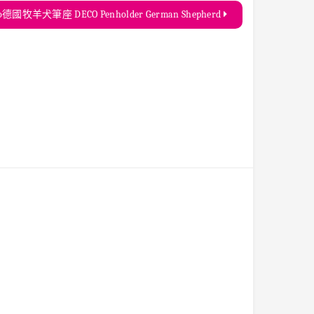
o德國牧羊犬筆座 DECO Penholder German Shepherd