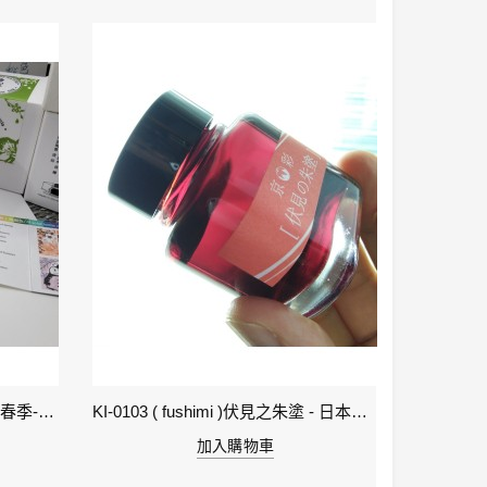
1-立春 Beginning of Spring IWI -春季-24節氣色澤鋼筆墨水
KI-0103 ( fushimi )伏見之朱塗 - 日本名牌京彩樽裝鋼筆墨水40ml
加入購物車