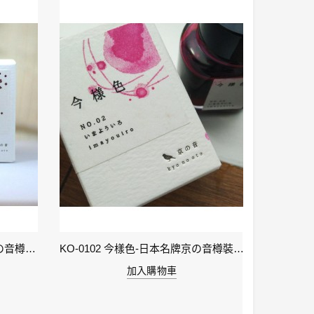
KO-0106 小豆色 – 日本名牌京の音樽裝鋼筆墨水40ml 4573356130159
KO-0102 今樣色-日本名牌京の音樽裝鋼筆墨水40ml 4573356130029
加入購物車