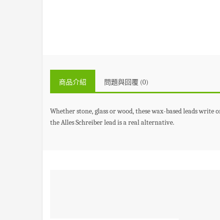
商品介紹
問題與回覆 (0)
Whether stone, glass or wood, these wax-based leads write on
the Alles Schreiber lead is a real alternative.