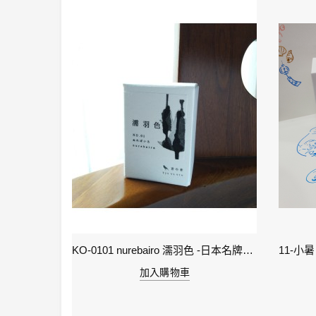
2-雨水 Rain Water - IWI 24節氣色澤鋼筆墨水-春季
KO-0101 nurebairo 濡羽色 -日本名牌京の音樽裝鋼筆墨水40ml 4573356130012
加入購物車