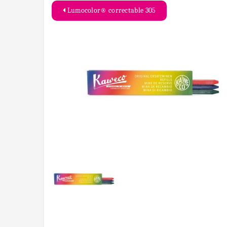
Lumocolor® correctable 305