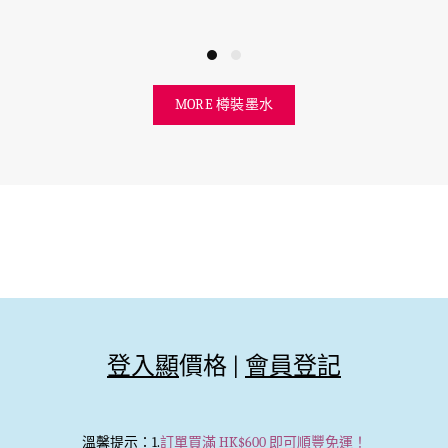
MORE 樽裝墨水
登入顯
價格 |
會員登記
溫馨提示
：1.
訂單買滿 HK$600 即可順豐免運！