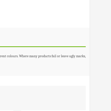
erent colours.
Where many products fail or leave ugly marks,