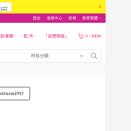
×
登出
會員中心
結帳
香港繁體
|鉛筆類
配 件
「送禮精選」
0
/
HK$0
htturm1917