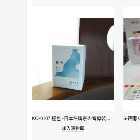
KI-0105 ( keage )蹴上之櫻襲 - 日本名牌京彩樽裝鋼筆墨水40ml
KO-0107 秘色 -日本名牌京の音樽裝鋼筆墨水 4573356130234 - 40ml
加入購物車