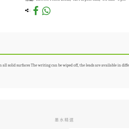
:
 all solid surfaces
The writing can be wiped off, the leads are available in diff
墨水精選