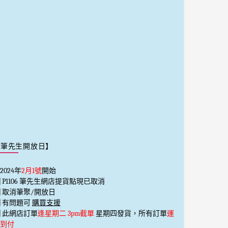
【筆先生開放日】
2024年
2月1號
開始
️⃣ P1106 筆先生網店提貨點現已取消
️⃣ 取消筆聚/開放日
️⃣ 有問題可
購買支援
️⃣ 此網店訂單
逢星期二 3pm截單
星期四發貨，所有訂單
運
到付