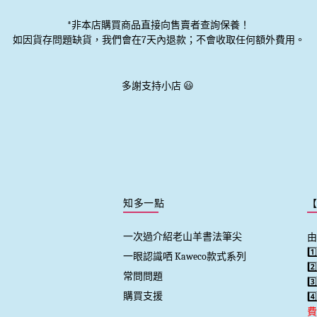
*非本店購買商品直接向售賣者查詢保養！
如因貨存問題缺貨，我們會在7天內退款；不會收取任何額外費用。
多謝支持小店 😃
知多一點
一次過介紹老山羊書法筆尖
由
1
一眼認識哂 Kaweco款式系列
2
常問問題
3
購買支援
4
費