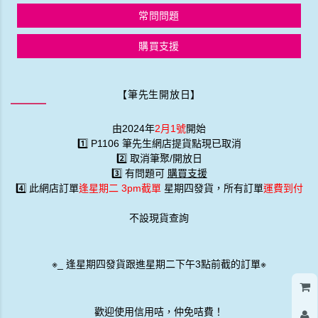
常問問題
購買支援
【筆先生開放日】
由2024年
2月1號
開始
1️⃣ P1106 筆先生網店提貨點現已取消
2️⃣ 取消筆聚/開放日
3️⃣ 有問題可
購買支援
4️⃣ 此網店訂單
逢星期二 3pm截單
星期四發貨，所有訂單
運費到付
不設現貨查詢
※
_
逢星期四發貨跟進星期二下午3點前截的訂單※
歡迎使用信用咭，仲免咭費！