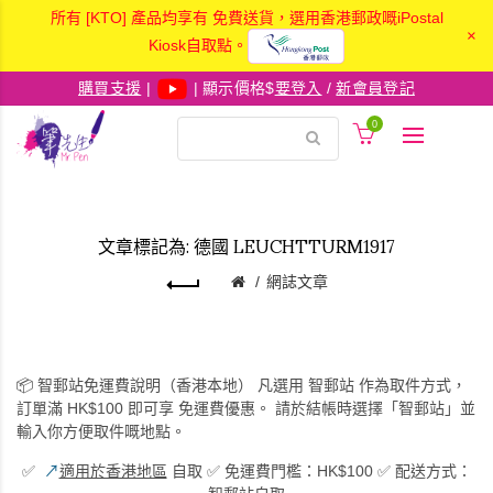
所有 [KTO] 產品均享有 免費送貨，選用香港郵政嘅iPostal
×
Kiosk自取點。
購買支援
|
| 顯示價格$
要登入
/
新會員登記
0
文章標記為: 德國 LEUCHTTURM1917
網誌文章
📦
智郵站免運費說明（香港本地）
凡選用
智郵站
作為取件方式，
訂單滿
HK$100
即可享
免運費優惠
。 請於結帳時選擇「智郵站」並
輸入你方便取件嘅地點。
✅
↗
適用於香港地區
自取 ✅ 免運費門檻：HK$100 ✅ 配送方式：