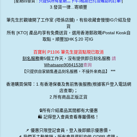
[星期四發貨 :
只提供所有星期二下午3點前已付及確認的訂單!
]
3.發貨一律...寄順豐
筆先生於觀塘開了工作室 (唔係店舖)，有些收藏會慢慢IG介紹及發
貨
所有 [KTO] 產品均享有免費送貨，選用香港郵政嘅iPostal Kiosk自
取點。順豐加HK＄20 可IG
百寶利 P1106 筆先生提貨點現已取消
刻名服務
需5個工作天，沒有提供即日刻名服務
請
Whatsapp90841538
查詢
***
【只提供自家銷售產品刻名服務，不接外來商品】
香港購買保障：1.有香港保養及售前售後服務(根據客戶登入電話網
店查單)；
2.所有商品正版正貨
🔒
所有介紹產品其間都有大優惠
🛍️ 記得登入會員查看專屬價格！
📌 優惠
只限登記會員
，登入後即顯示優惠價。
📌
我們不主動推銷
，所有會員資料均依 GDPR 處理。