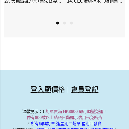
27. 大鵬灣鐵刀木+書法鈦尖 (現貨)
14. CEO金絲楠木【特調書法鈦尖】 (現貨)
登入顯
價格 |
會員登記
溫馨提示
：1.
訂單買滿 HK$600 即可順豐免運！
Kaweco LUNAR SPORT Mechanical Pencil Shadow Green 0.7 mm
限量Kulata 泰國手造軟熟綿布貓仔筆袋 [KTO] 產品週六發貨
仲有600蚊以上結賬自動顯示信用卡免咭費
2.
所有網購訂單 逢星期二截單 星期四發貨