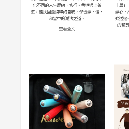
化不同的人生歷練，修行。香道遇上茶
十篇」
道，能找回最純粹的自我，學習靜，慢，
靜心，
和當中的減法之道。
始透過
的智
查看全文