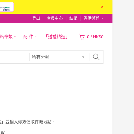
×
登出
會員中心
結帳
香港繁體
|鉛筆類
配 件
「送禮精選」
0
/
HK$0
站」並輸入你方便取件嘅地點。
自取