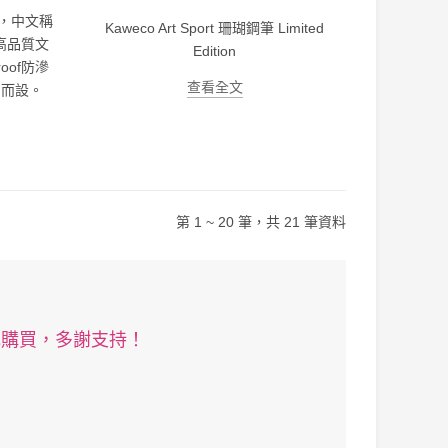
7年，中文稱
Kaweco Art Sport 珊瑚鋼筆 Limited
高品質文
Edition
oof防滲
查看全文
寫而設。
第 1 ~ 20 筆，共 21 筆資料
記購買，多謝支持！