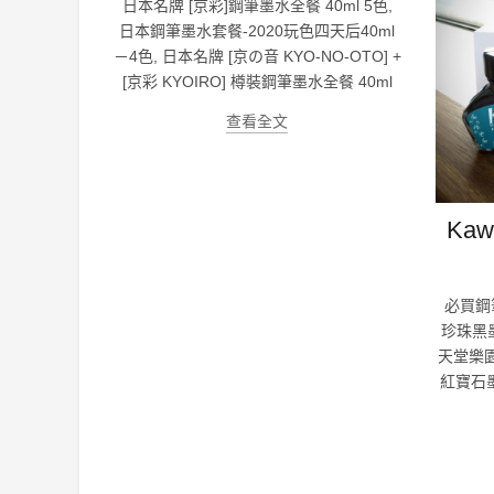
日本名牌 [京彩]鋼筆墨水全餐 40ml 5色,
日本鋼筆墨水套餐-2020玩色四天后40ml
－4色, 日本名牌 [京の音 KYO-NO-OTO] +
[京彩 KYOIRO] 樽裝鋼筆墨水全餐 40ml
查看全文
Ka
必買鋼筆墨
珍珠黑墨水
天堂樂園藍
紅寶石墨水