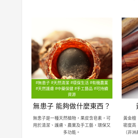
#無患子 #天然清潔 #環保生活 #有機農業
#天然護膚 #中藥保健 #手工藝品 #可持續
資源
無患子 能夠做什麼東西？
無患子是一種天然植物，果皮含皂素，可
黃金檀
用於清潔、護膚、農業及手工藝，環保又
密度高
多功能。
（非洲