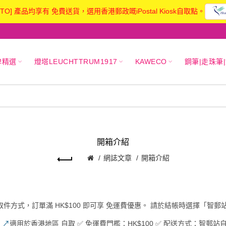
KTO] 產品均享有 免費送貨，選用香港郵政嘅iPostal Kiosk自取點。
牌精選
燈塔LEUCHTTRUM1917
KAWECO
鋼筆|走珠筆
開箱介紹
網誌文章
開箱介紹
取件方式，訂單滿
HK$100
即可享
免運費優惠
。 請於結帳時選擇「智郵
✅
↗
適用於香港地區
自取 ✅ 免運費門檻：HK$100 ✅ 配送方式：智郵站