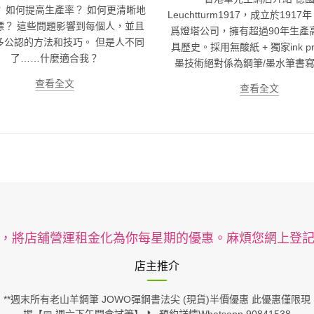
 如何提高生產率？ 如何更清晰地
Leuchtturm1917，成立於191
標？ 這些問題影響到每個人，並且
爲燈塔公司，擁有超過90年生產
多公認的方法和技巧。 但是人不同
具歷史。採用無酸紙 + 獨家ink pr
了……什麼適合我？
墨技術絕對係為鋼筆/墨水筆書
查看全文
查看全文
，將店舖營運租金化為你每星期的優惠。麻煩您網上登
店主推介
**週末所有老山羊鋼筆 JOWO彈鋼書法尖 (現貨)半價優惠 此優惠僅限現
埸【📅 週六下午開倉試筆】 📞 預約詳情Whatsapp 90841538