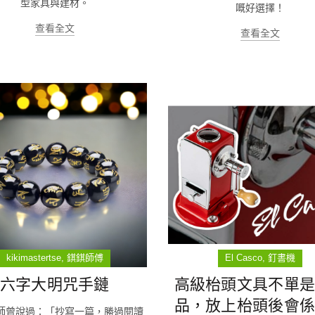
型家具與建材。
嘅好選擇！
查看全文
查看全文
kikimastertse
錤錤師傅
El Casco
釘書機
六字大明咒手鏈
高級枱頭文具不單
品，放上枱頭後會
師曾說過：「抄寫一篇，勝過閱讀