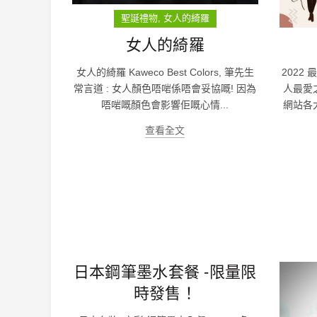
聖誕禮物
女人的綺羅
女人的綺羅
女人的綺羅 Kaweco Best Colors, 筆先生
2022
常言道 : 女人顏色唔啱係唔會妥協嘅! 因為
人最愛
唔啱嘅顏色會影響佢嘅心情...
網站各
查看全文
日本鋼筆墨水套餐 -限量限
時發售！