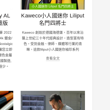
小人國迷你 Liliput 名門四將士
ty AL
Kaweco小人國迷你 Liliput
限量版
名門四將士
鋼筆 2022
Kaweco 創始於德國海德堡，百年以來沿
4k 鍍金/
襲上世紀三十年代經典設計，造型富有特
talgic
色，受到金融、律師、媒體等行業的青
讓您立即
睞，這款liliput小人國迷你袖珍系列
 銀色金屬
查看全文
國製造,
產量極少。