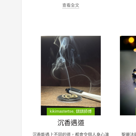
查看全文
kikimastertse
錤錤師傅
沉香遇道
沉香能遇上不同的道，都會令個人身心演
聖嚴法