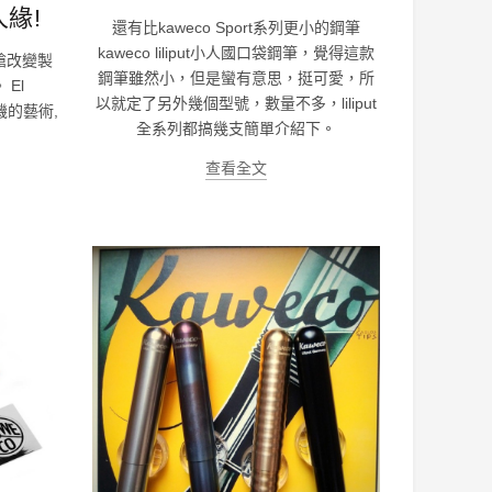
緣!
還有比kaweco Sport系列更小的鋼筆
kaweco liliput小人國口袋鋼筆，覺得這款
槍改變製
鋼筆雖然小，但是蠻有意思，挺可愛，所
El
以就定了另外幾個型號，數量不多，liliput
機的藝術,
全系列都搞幾支簡單介紹下。
！
查看全文