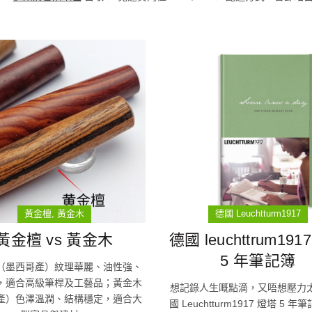
黃金檀
黃金木
德國 Leuchtturm1917
黃金檀 vs 黃金木
德國 leuchttrum191
5 年筆記簿
（墨西哥產）紋理華麗、油性強、
，適合高級筆桿及工藝品；黃金木
想記錄人生嘅點滴，又唔想壓力
產）色澤溫潤、結構穩定，適合大
國 Leuchtturm1917 燈塔 5 