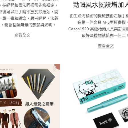
勁嘅風水擺設增加人
。抄經咒和書法同樣需先修禪定，
然後可以把手鏈平放於抄紙旁，開
由生產將精密的機械技術左輪手
一筆一畫和誦念，思考經咒，法義
造第一件文具 M-5型釘書機。 
慧，體會菩薩無量的慈悲與光明。
Casco1920 高級枱頭文具與釘書
查看全文
最好嘅禮物就係獨一無二
查看全文