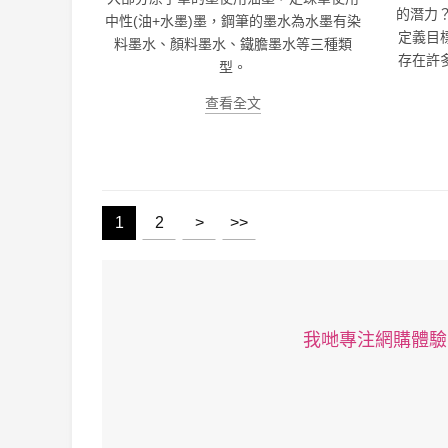
的潛力？
中性(油+水墨)墨，鋼筆的墨水為水墨有染
定義目
料墨水、顏料墨水、鐵膽墨水等三種類
存在許
型。
查看全文
1
2
>
>>
我哋專注網購體驗