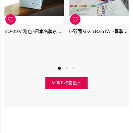
KO-0107 秘色 -日本名牌京の音樽裝鋼筆墨水 4573356130234 - 40ml
6-穀雨 Grain Rain IWI -春季-24節氣色澤鋼筆墨水
MORE 樽裝墨水