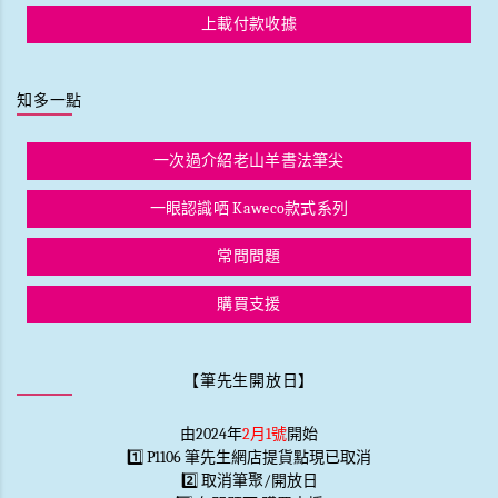
上載付款收據
知多一點
一次過介紹老山羊書法筆尖
一眼認識哂 Kaweco款式系列
常問問題
購買支援
【筆先生開放日】
由2024年
2月1號
開始
1️⃣ P1106 筆先生網店提貨點現已取消
2️⃣ 取消筆聚/開放日