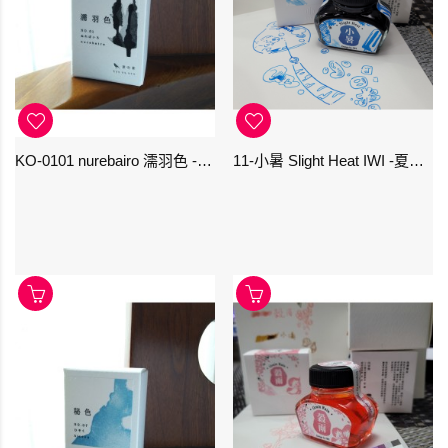
KO-0101 nurebairo 濡羽色 -日本名牌京の音樽裝鋼筆墨水40ml 4573356130012
11-小暑 Slight Heat IWI -夏季-24節氣色澤鋼筆墨水