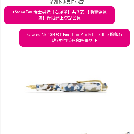
多謝多謝支持小店!
Stone Pen 瑞士製造【石頭筆】共 3 支 【順豐免運
費】僅限網上登記會員
Kaweco ART SPORT Fountain Pen Pebble Blue 鵝卵石
藍 (免費送迷你吸墨器)