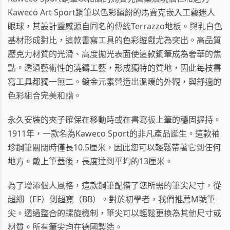
Kaweco Art Sport鋼筆以色彩繽紛的馬賽克嵌入工藝迷人
眼球，其設計靈感源自同名的傳統Terrazzo地板。與乳白色
基材形成對比，這款書寫工具的色彩遊戲尤為突出。高品質
壓克力材質的光滑、高度拋光表面使這款鋼筆成為奢華的焦
點。透過藝術性的澆鑄工藝，形成獨特的質地，因此每枝書
寫工具都獨一無二。鍍金元素營造出溫暖的外觀，與舒適的
色彩組合完美和諧。
永久安裝的夾子確保在移動時或在書寫板上筆的穩固握持。
1911年，一款名為Kaweco Sport的非凡產品誕生。這款袖
珍鋼筆關閉時僅長10.5厘米，因此您可以輕鬆帶著它到任何
地方。戴上筆蓋後，長度達到平均的13厘米。
為了增添個人風格，這款鋼筆配備了您所需的筆尖尺寸，從
超細（EF）到超寬（BB）。對於初學者，我們推薦M號筆
尖。透過整合的螺旋機制，筆尖可以輕鬆更換為其他尺寸或
材質。所有筆尖均在德國製造。