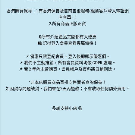
香港購買保障：1.有香港保養及售前售後服務(根據客戶登入電話網
店查單)；
2.所有商品正版正貨
🔒
所有介紹產品其間都有大優惠
🛍️ 記得登入會員查看專屬價格！
📌 優惠
只限登記會員
，登入後即顯示優惠價。
📌
我們不主動推銷
，所有會員資料均依 GDPR 處理。
📌 若 2 年內未曾購買，會員帳戶及資料將自動刪除。
*非本店購買商品直接向售賣者查詢保養！
如因貨存問題缺貨，我們會在7天內退款；不會收取任何額外費用。
多謝支持小店 😃