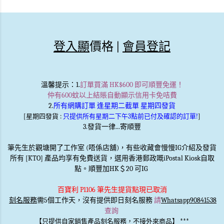
登入顯
價格 |
會員登記
溫馨提示
：1.
訂單買滿 HK$600 即可順豐免運！
仲有600蚊以上結賬自動顯示信用卡免咭費
2.
所有網購訂單 逢星期二截單 星期四發貨
[星期四發貨 :
只提供所有星期二下午3點前已付及確認的訂單!
]
3.發貨一律...寄順豐
筆先生於觀塘開了工作室 (唔係店舖)，有些收藏會慢慢IG介紹及發貨
所有 [KTO] 產品均享有免費送貨，選用香港郵政嘅iPostal Kiosk自取
點。順豐加HK＄20 可IG
百寶利 P1106 筆先生提貨點現已取消
刻名服務
需5個工作天，沒有提供即日刻名服務
請
Whatsapp90841538
查詢
***
【只提供自家銷售產品刻名服務，不接外來商品】