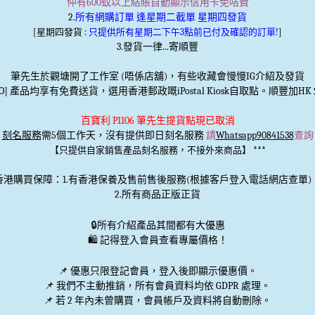
仲有600蚊以上結賬自動顯示信用卡免咭費
2.
所有網購訂單 逢星期二截單 星期四發貨
[星期四發貨 :
只提供所有星期二下午3點前已付及確認的訂單!
]
3.發貨一律...寄順豐
筆先生於觀塘開了工作室 (唔係店舖)，有些收藏會慢慢IG介紹及發貨
TO] 產品均享有免費送貨，選用香港郵政嘅iPostal Kiosk自取點。順豐加HK＄
百寶利 P1106 筆先生提貨點現已取消
刻名服務
需5個工作天，沒有提供即日刻名服務
請
Whatsapp90841538
查詢
***
【只提供自家銷售產品刻名服務，不接外來商品】
香港購買保障：1.有香港保養及售前售後服務(根據客戶登入電話網店查單)
2.所有商品正版正貨
🔒
所有介紹產品其間都有大優惠
🛍️ 記得登入會員查看專屬價格！
📌 優惠
只限登記會員
，登入後即顯示優惠價。
📌
我們不主動推銷
，所有會員資料均依 GDPR 處理。
📌 若 2 年內未曾購買，會員帳戶及資料將自動刪除。