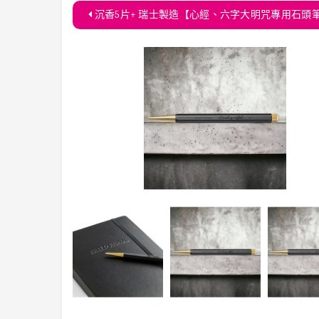
沉香5片+ 瑞士製造【心經、六字大明咒專用石頭筆】