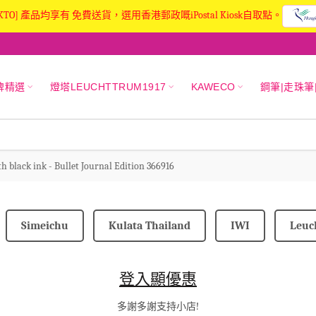
KTO] 產品均享有 免費送貨，選用香港郵政嘅iPostal Kiosk自取點。
牌精選
燈塔LEUCHTTRUM1917
KAWECO
鋼筆|走珠筆
ith black ink - Bullet Journal Edition 366916
Simeichu
Kulata Thailand
IWI
Leuc
登入顯優惠
多謝多謝支持小店!