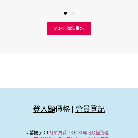
MORE 樽裝墨水
登入顯
價格 |
會員登記
溫馨提示
：1.
訂單買滿 HK$600 即可順豐免運！