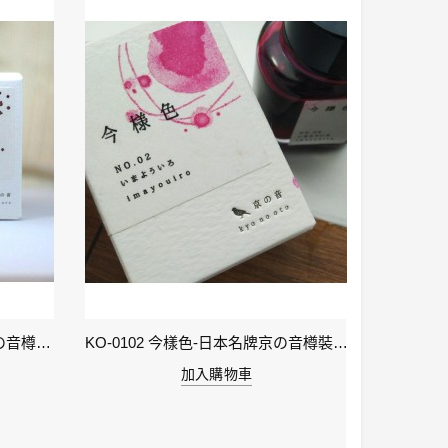
KO-0106 小豆色 – 日本名牌京の音樽裝鋼筆墨水40ml 4573356130159
KO-0102 今樣色-日本名牌京の音樽裝鋼筆墨水40ml 4573356130029
加入購物車