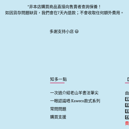
*非本店購買商品直接向售賣者查詢保養！
如因貨存問題缺貨，我們會在7天內退款；不會收取任何額外費用。
多謝支持小店 😃
知多一點
一次過介紹老山羊書法筆尖
由
1
一眼認識哂 Kaweco款式系列
2
常問問題
3
購買支援
4
費