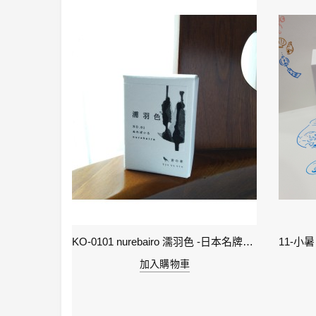
2-雨水 Rain Water - IWI 24節氣色澤鋼筆墨水-春季
KO-0101 nurebairo 濡羽色 -日本名牌京の音樽裝鋼筆墨水40ml 4573356130012
加入購物車