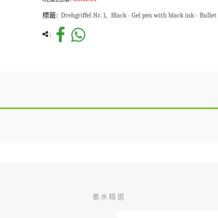
標籤:
Drehgriffel Nr. 1
Black - Gel pen with black ink - Bullet
:
墨水精選