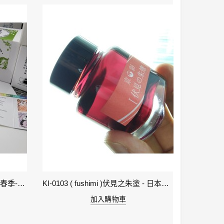
1-立春 Beginning of Spring IWI -春季-24節氣色澤鋼筆墨水
KI-0103 ( fushimi )伏見之朱塗 - 日本名牌京彩樽裝鋼筆墨水40ml
加入購物車