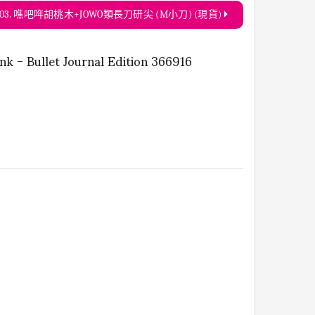
03. 噍吧哖胡桃木+JOWO類長刀研尖 (M小刀) (現貨)
ink - Bullet Journal Edition 366916