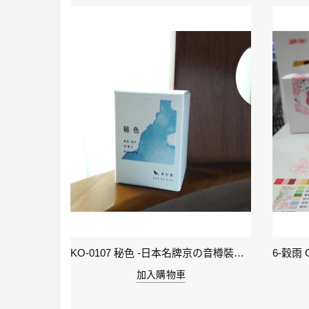
KI-0105 ( keage )蹴上之櫻襲 - 日本名牌京彩樽裝鋼筆墨水40ml
KO-0107 秘色 -日本名牌京の音樽裝鋼筆墨水 4573356130234 - 40ml
加入購物車