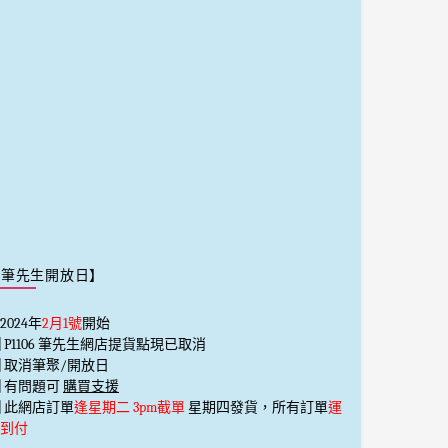
【筆先生開放日】
2024年
2月1號
開始
️⃣ P1106 筆先生網店提貨點現已取消
️⃣ 取消筆聚/開放日
️⃣ 有問題可
購買支援
️⃣ 此網店訂單
逢星期二 3pm截單
星期四發貨，所有訂單
運
到付