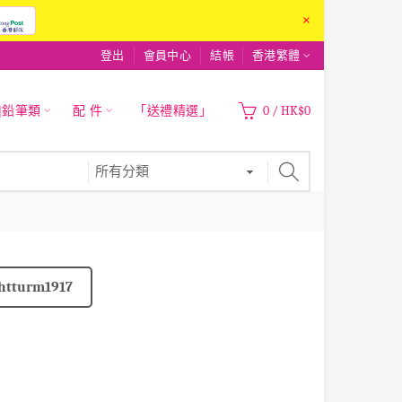
×
登出
會員中心
結帳
香港繁體
|鉛筆類
配 件
「送禮精選」
0
/
HK$0
htturm1917